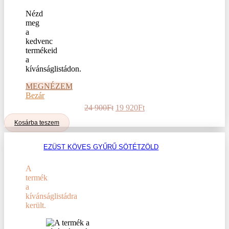
Nézd
meg
a
kedvenc
termékeid
a
kívánságlistádon.
MEGNÉZEM
Bezár
Original
Current
24 900
Ft
19 920
Ft
price
price
Kosárba teszem
was:
is:
24
19
900Ft.
920Ft.
EZÜST KÖVES GYŰRŰ SÖTÉTZÖLD
A
termék
a
kívánságlistádra
került.