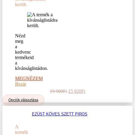
került.
Nézd
meg
a
kedvenc
termékeid
a
kívánságlistádon.
MEGNÉZEM
Bezár
Original
Current
19 900
Ft
15 920
Ft
price
price
Ennek
Opciók választása
was:
is:
a
19
15
terméknek
900Ft.
920Ft.
EZÜST KÖVES SZETT PIROS
több
variációja
van.
A
A
termék