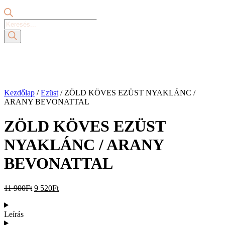
Products
search
Kezdőlap
/
Ezüst
/ ZÖLD KÖVES EZÜST NYAKLÁNC /
ARANY BEVONATTAL
ZÖLD KÖVES EZÜST
NYAKLÁNC / ARANY
BEVONATTAL
Original
Current
11 900
Ft
9 520
Ft
price
price
was:
is:
Leírás
11
9
900Ft.
520Ft.