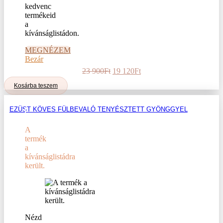
kedvenc
termékeid
a
kívánságlistádon.
MEGNÉZEM
Bezár
Original
Current
23 900
Ft
19 120
Ft
price
price
Kosárba teszem
was:
is:
23
19
900Ft.
120Ft.
EZÜST KÖVES FÜLBEVALÓ TENYÉSZTETT GYÖNGGYEL
A
termék
a
kívánságlistádra
került.
Nézd