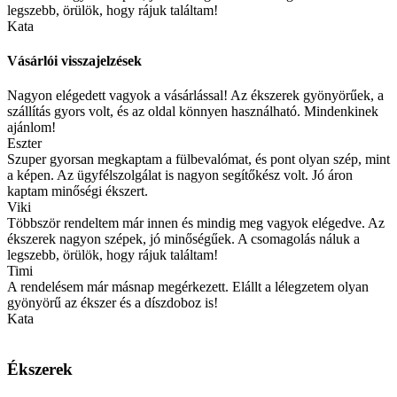
legszebb, örülök, hogy rájuk találtam!
Kata
Vásárlói visszajelzések
Nagyon elégedett vagyok a vásárlással! Az ékszerek gyönyörűek, a
szállítás gyors volt, és az oldal könnyen használható. Mindenkinek
ajánlom!
Eszter
Szuper gyorsan megkaptam a fülbevalómat, és pont olyan szép, mint
a képen. Az ügyfélszolgálat is nagyon segítőkész volt. Jó áron
kaptam minőségi ékszert.
Viki
Többször rendeltem már innen és mindig meg vagyok elégedve. Az
ékszerek nagyon szépek, jó minőségűek. A csomagolás náluk a
legszebb, örülök, hogy rájuk találtam!
Timi
A rendelésem már másnap megérkezett. Elállt a lélegzetem olyan
gyönyörű az ékszer és a díszdoboz is!
Kata
Ékszerek