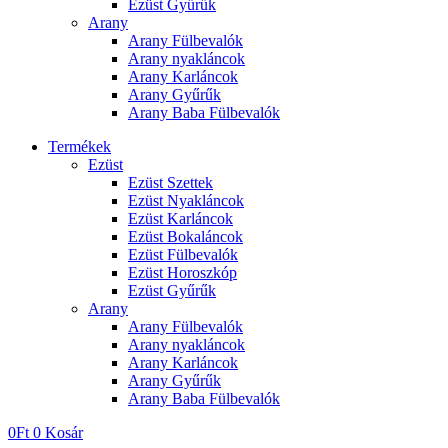
Ezüst Gyűrűk
Arany
Arany Fülbevalók
Arany nyakláncok
Arany Karláncok
Arany Gyűrűk
Arany Baba Fülbevalók
Termékek
Ezüst
Ezüst Szettek
Ezüst Nyakláncok
Ezüst Karláncok
Ezüst Bokaláncok
Ezüst Fülbevalók
Ezüst Horoszkóp
Ezüst Gyűrűk
Arany
Arany Fülbevalók
Arany nyakláncok
Arany Karláncok
Arany Gyűrűk
Arany Baba Fülbevalók
0
Ft
0
Kosár