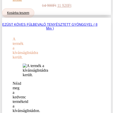
Original
Current
14 900
Ft
11 920
Ft
price
price
Kosárba teszem
was:
is:
14
11
900Ft.
920Ft.
EZÜST KÖVES FÜLBEVALÓ TENYÉSZTETT GYÖNGGYEL ( 8
Mm )
A
termék
a
kívánságlistádra
került.
Nézd
meg
a
kedvenc
termékeid
a
kívánságlistádon.