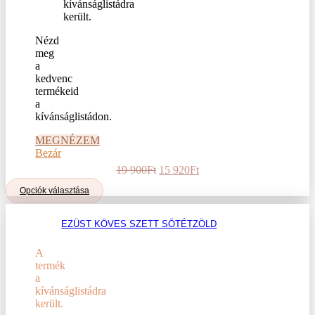
Nézd
meg
a
kedvenc
termékeid
a
kívánságlistádon.
MEGNÉZEM
Bezár
Original
Current
19 900
Ft
15 920
Ft
price
price
Ennek
Opciók választása
was:
is:
a
19
15
terméknek
900Ft.
920Ft.
EZÜST KÖVES SZETT SÖTÉTZÖLD
több
variációja
van.
A
A
termék
változatok
a
a
kívánságlistádra
termékoldalon
került.