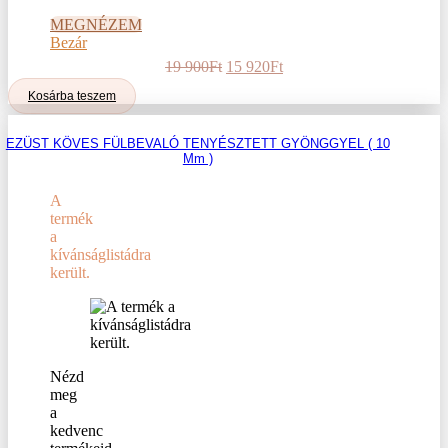
MEGNÉZEM
Bezár
Original
Current
19 900
Ft
15 920
Ft
price
price
Kosárba teszem
was:
is:
19
15
900Ft.
920Ft.
EZÜST KÖVES FÜLBEVALÓ TENYÉSZTETT GYÖNGGYEL ( 10
Mm )
A
termék
a
kívánságlistádra
került.
Nézd
meg
a
kedvenc