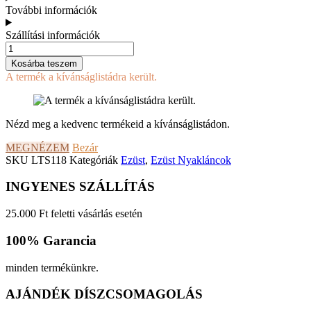
További információk
Szállítási információk
ZÖLD
KÖVES
Kosárba teszem
EZÜST
A termék a kívánságlistádra került.
NYAKLÁNC
/
ARANY
BEVONATTAL
Nézd meg a kedvenc termékeid a kívánságlistádon.
mennyiség
MEGNÉZEM
Bezár
SKU
LTS118
Kategóriák
Ezüst
,
Ezüst Nyakláncok
INGYENES SZÁLLÍTÁS
25.000 Ft feletti vásárlás esetén
100% Garancia
minden termékünkre.
AJÁNDÉK DÍSZCSOMAGOLÁS