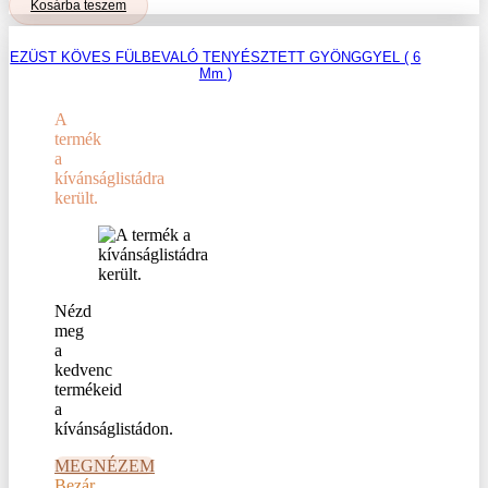
Kosárba teszem
was:
is:
15
12
900Ft.
720Ft.
EZÜST KÖVES FÜLBEVALÓ TENYÉSZTETT GYÖNGGYEL ( 6
Mm )
A
termék
a
kívánságlistádra
került.
Nézd
meg
a
kedvenc
termékeid
a
kívánságlistádon.
MEGNÉZEM
Bezár