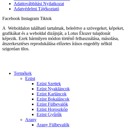
Adattovábbítási Nyilatkozat
Adatvédelmi Tájékoztató
Facebook
Instagram
Tiktok
A Weboldalon található tartalmak, beleértve a szövegeket, képeket,
grafikákat és a weboldal dizájnját, a Lotus Ékszer tulajdonát
képezik. Ezek bármilyen módon történő felhasználása, másolása,
átszerkesztéses reprodukálása előzetes írásos engedély nélkül
szigorúan tilos.
Termékek
Ezüst
Ezüst Szettek
Ezüst Nyakláncok
Ezüst Karláncok
Ezüst Bokaláncok
Ezüst Fülbevalók
Ezüst Horoszkóp
Ezüst Gyűrűk
Arany
Arany Fülbevalók