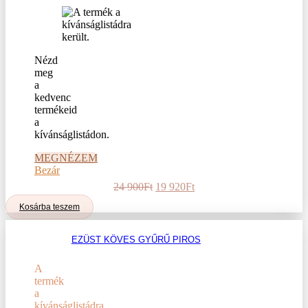
választhatók
ki
Nézd
meg
a
kedvenc
termékeid
a
kívánságlistádon.
MEGNÉZEM
Bezár
Original
Current
24 900
Ft
19 920
Ft
price
price
Kosárba teszem
was:
is:
24
19
900Ft.
920Ft.
EZÜST KÖVES GYŰRŰ PIROS
A
termék
a
kívánságlistádra