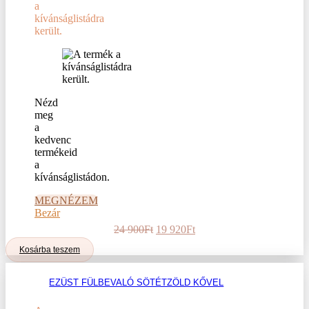
változatok
a
a
kívánságlistádra
termékoldalon
került.
választhatók
ki
Nézd
meg
a
kedvenc
termékeid
a
kívánságlistádon.
MEGNÉZEM
Bezár
Original
Current
24 900
Ft
19 920
Ft
price
price
Kosárba teszem
was:
is:
24
19
900Ft.
920Ft.
EZÜST FÜLBEVALÓ SÖTÉTZÖLD KŐVEL