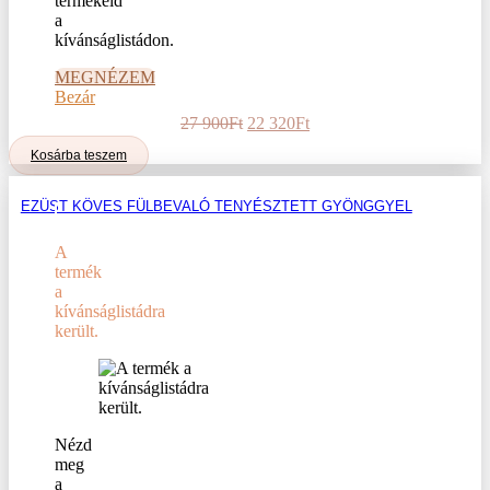
termékeid
a
kívánságlistádon.
MEGNÉZEM
Bezár
Original
Current
27 900
Ft
22 320
Ft
price
price
Kosárba teszem
was:
is:
27
22
900Ft.
320Ft.
EZÜST KÖVES FÜLBEVALÓ TENYÉSZTETT GYÖNGGYEL
A
termék
a
kívánságlistádra
került.
Nézd
meg
a