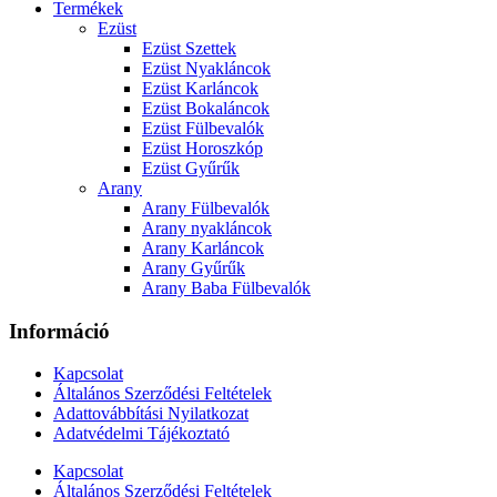
Termékek
Ezüst
Ezüst Szettek
Ezüst Nyakláncok
Ezüst Karláncok
Ezüst Bokaláncok
Ezüst Fülbevalók
Ezüst Horoszkóp
Ezüst Gyűrűk
Arany
Arany Fülbevalók
Arany nyakláncok
Arany Karláncok
Arany Gyűrűk
Arany Baba Fülbevalók
Információ
Kapcsolat
Általános Szerződési Feltételek
Adattovábbítási Nyilatkozat
Adatvédelmi Tájékoztató
Kapcsolat
Általános Szerződési Feltételek