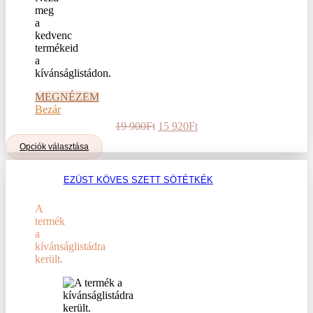
meg
a
kedvenc
termékeid
a
kívánságlistádon.
MEGNÉZEM
Bezár
Original
Current
19 900
Ft
15 920
Ft
price
price
Ennek
Opciók választása
was:
is:
a
19
15
terméknek
900Ft.
920Ft.
EZÜST KÖVES SZETT SÖTÉTKÉK
több
variációja
van.
A
A
termék
változatok
a
a
kívánságlistádra
termékoldalon
került.
választhatók
ki