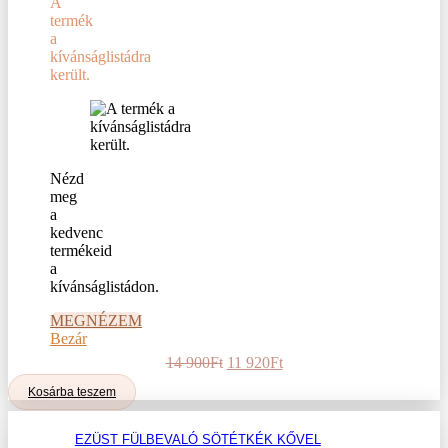
A
termék
a
kívánságlistádra
került.
Nézd
meg
a
kedvenc
termékeid
a
kívánságlistádon.
MEGNÉZEM
Bezár
Original
Current
14 900
Ft
11 920
Ft
price
price
Kosárba teszem
was:
is:
14
11
900Ft.
920Ft.
EZÜST FÜLBEVALÓ SÖTÉTKÉK KŐVEL