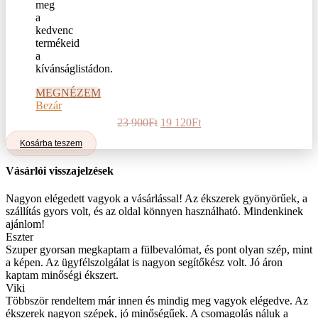
meg
a
kedvenc
termékeid
a
kívánságlistádon.
MEGNÉZEM
Bezár
Original
Current
23 900
Ft
19 120
Ft
price
price
Kosárba teszem
was:
is:
23
19
Vásárlói visszajelzések
900Ft.
120Ft.
Nagyon elégedett vagyok a vásárlással! Az ékszerek gyönyörűek, a
szállítás gyors volt, és az oldal könnyen használható. Mindenkinek
ajánlom!
Eszter
Szuper gyorsan megkaptam a fülbevalómat, és pont olyan szép, mint
a képen. Az ügyfélszolgálat is nagyon segítőkész volt. Jó áron
kaptam minőségi ékszert.
Viki
Többször rendeltem már innen és mindig meg vagyok elégedve. Az
ékszerek nagyon szépek, jó minőségűek. A csomagolás náluk a