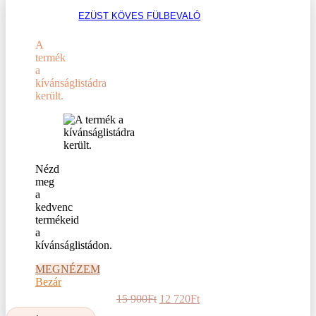
900Ft.
920Ft.
EZÜST KÖVES FÜLBEVALÓ
A
termék
a
kívánságlistádra
került.
Nézd
meg
a
kedvenc
termékeid
a
kívánságlistádon.
MEGNÉZEM
Bezár
Original
Current
15 900
Ft
12 720
Ft
price
price