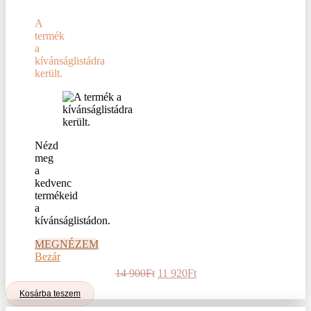
A
termék
a
kívánságlistádra
került.
Nézd
meg
a
kedvenc
termékeid
a
kívánságlistádon.
MEGNÉZEM
Bezár
Original
Current
14 900
Ft
11 920
Ft
price
price
Kosárba teszem
was:
is:
14
11