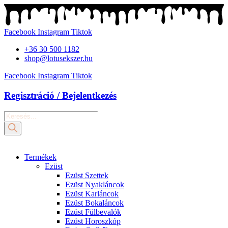
Ugrás
a
tartalomhoz
Facebook
Instagram
Tiktok
+36 30 500 1182
shop@lotusekszer.hu
Facebook
Instagram
Tiktok
Regisztráció / Bejelentkezés
Products
search
Termékek
Ezüst
Ezüst Szettek
Ezüst Nyakláncok
Ezüst Karláncok
Ezüst Bokaláncok
Ezüst Fülbevalók
Ezüst Horoszkóp