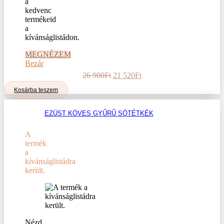
a
kedvenc
termékeid
a
kívánságlistádon.
MEGNÉZEM
Bezár
Original
Current
26 900
Ft
21 520
Ft
price
price
Kosárba teszem
was:
is:
26
21
900Ft.
520Ft.
EZÜST KÖVES GYŰRŰ SÖTÉTKÉK
A
termék
a
kívánságlistádra
került.
Nézd