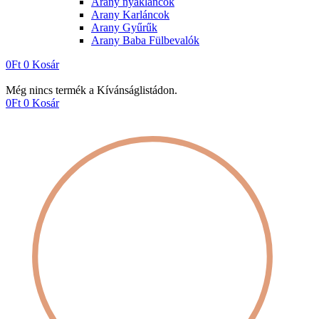
Arany nyakláncok
Arany Karláncok
Arany Gyűrűk
Arany Baba Fülbevalók
0
Ft
0
Kosár
Még nincs termék a Kívánságlistádon.
0
Ft
0
Kosár