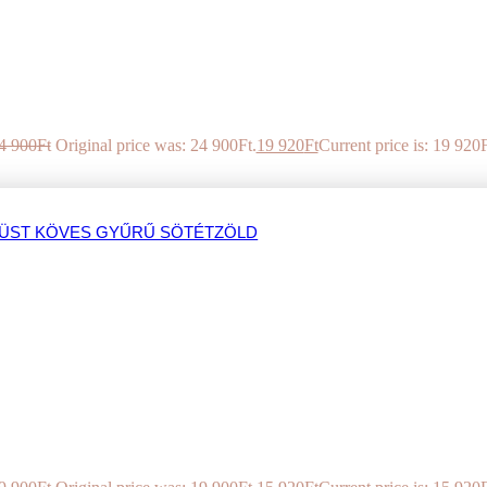
4 900
Ft
Original price was: 24 900Ft.
19 920
Ft
Current price is: 19 920F
ÜST KÖVES GYŰRŰ SÖTÉTZÖLD