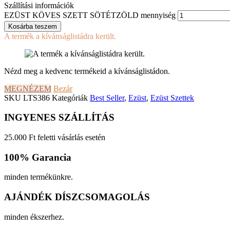
Szállítási információk
EZÜST KÖVES SZETT SÖTÉTZÖLD mennyiség
Kosárba teszem
A termék a kívánságlistádra került.
Nézd meg a kedvenc termékeid a kívánságlistádon.
MEGNÉZEM
Bezár
SKU
LTS386
Kategóriák
Best Seller
,
Ezüst
,
Ezüst Szettek
INGYENES SZÁLLÍTÁS
25.000 Ft feletti vásárlás esetén
100% Garancia
minden termékünkre.
AJÁNDÉK DÍSZCSOMAGOLÁS
minden ékszerhez.