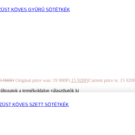
ZÜST KÖVES GYŰRŰ SÖTÉTKÉK
9 900
Ft
Original price was: 19 900Ft.
15 920
Ft
Current price is: 15 920F
áltozatok a termékoldalon választhatók ki
ZÜST KÖVES SZETT SÖTÉTKÉK