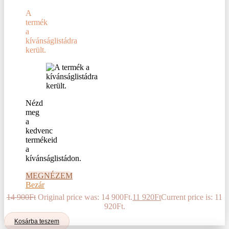
A
termék
a
kívánságlistádra
került.
Nézd
meg
a
kedvenc
termékeid
a
kívánságlistádon.
MEGNÉZEM
Bezár
14 900
Ft
Original price was: 14 900Ft.
11 920
Ft
Current price is: 11
920Ft.
Kosárba teszem