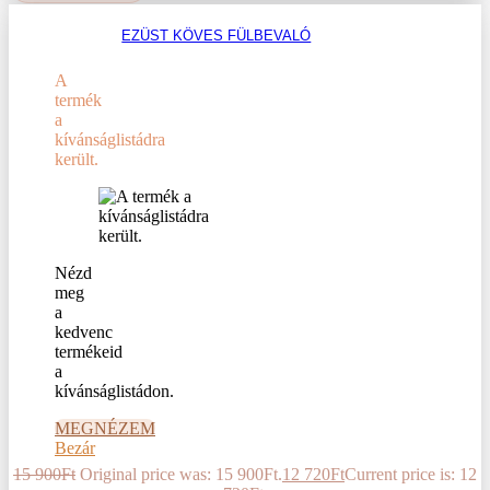
EZÜST KÖVES FÜLBEVALÓ
A
termék
a
kívánságlistádra
került.
Nézd
meg
a
kedvenc
termékeid
a
kívánságlistádon.
MEGNÉZEM
Bezár
15 900
Ft
Original price was: 15 900Ft.
12 720
Ft
Current price is: 12