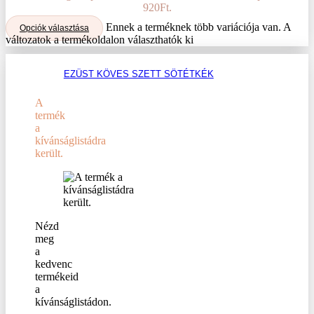
920Ft.
Ennek a terméknek több variációja van. A
Opciók választása
változatok a termékoldalon választhatók ki
EZÜST KÖVES SZETT SÖTÉTKÉK
A
termék
a
kívánságlistádra
került.
Nézd
meg
a
kedvenc
termékeid
a
kívánságlistádon.