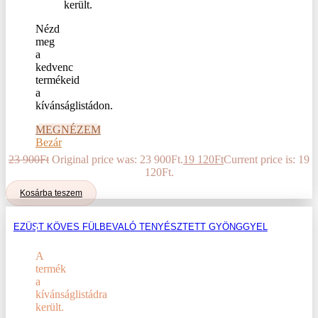
Nézd
meg
a
kedvenc
termékeid
a
kívánságlistádon.
MEGNÉZEM
Bezár
23 900
Ft
Original price was: 23 900Ft.
19 120
Ft
Current price is: 19
120Ft.
Kosárba teszem
EZÜST KÖVES FÜLBEVALÓ TENYÉSZTETT GYÖNGGYEL
A
termék
a
kívánságlistádra
került.