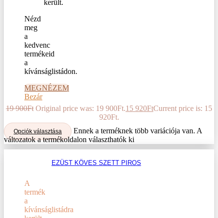
Nézd
meg
a
kedvenc
termékeid
a
kívánságlistádon.
MEGNÉZEM
Bezár
19 900
Ft
Original price was: 19 900Ft.
15 920
Ft
Current price is: 15
920Ft.
Ennek a terméknek több variációja van. A
Opciók választása
változatok a termékoldalon választhatók ki
EZÜST KÖVES SZETT PIROS
A
termék
a
kívánságlistádra