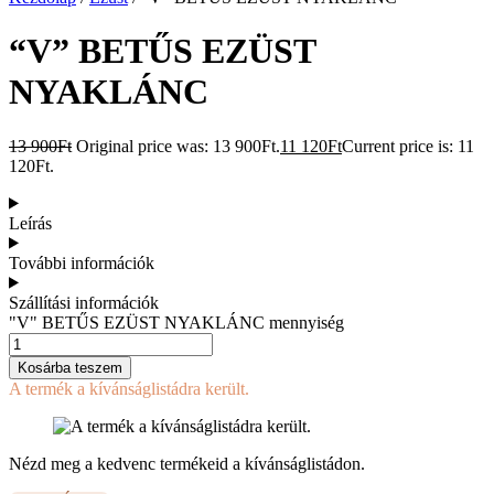
“V” BETŰS EZÜST
NYAKLÁNC
13 900
Ft
Original price was: 13 900Ft.
11 120
Ft
Current price is: 11
120Ft.
Leírás
További információk
Szállítási információk
"V" BETŰS EZÜST NYAKLÁNC mennyiség
Kosárba teszem
A termék a kívánságlistádra került.
Nézd meg a kedvenc termékeid a kívánságlistádon.