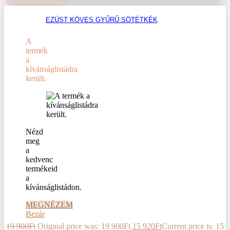
EZÜST KÖVES GYŰRŰ SÖTÉTKÉK
A
termék
a
kívánságlistádra
került.
Nézd
meg
a
kedvenc
termékeid
a
kívánságlistádon.
MEGNÉZEM
Bezár
19 900
Ft
Original price was: 19 900Ft.
15 920
Ft
Current price is: 15