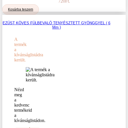
720Ft.
Kosárba teszem
EZÜST KÖVES FÜLBEVALÓ TENYÉSZTETT GYÖNGGYEL ( 6
Mm )
A
termék
a
kívánságlistádra
került.
Nézd
meg
a
kedvenc
termékeid
a
kívánságlistádon.