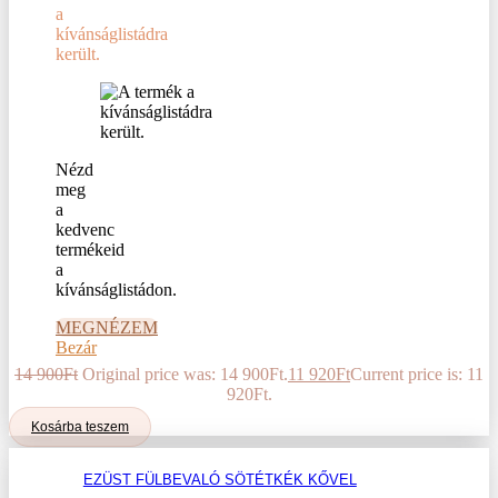
a
kívánságlistádra
került.
Nézd
meg
a
kedvenc
termékeid
a
kívánságlistádon.
MEGNÉZEM
Bezár
14 900
Ft
Original price was: 14 900Ft.
11 920
Ft
Current price is: 11
920Ft.
Kosárba teszem
EZÜST FÜLBEVALÓ SÖTÉTKÉK KŐVEL