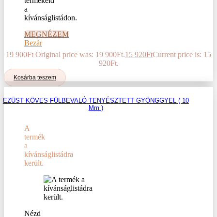
termékeid
a
kívánságlistádon.
MEGNÉZEM
Bezár
19 900
Ft
Original price was: 19 900Ft.
15 920
Ft
Current price is: 15
920Ft.
Kosárba teszem
EZÜST KÖVES FÜLBEVALÓ TENYÉSZTETT GYÖNGGYEL ( 10
Mm )
A
termék
a
kívánságlistádra
került.
Nézd