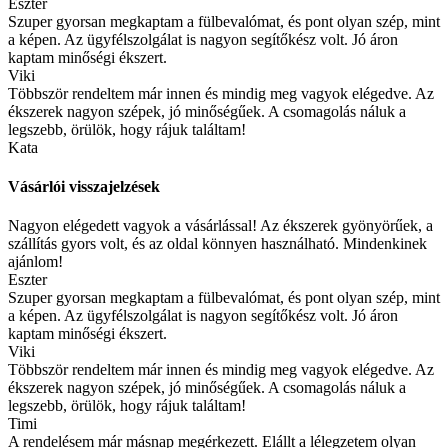
Eszter
Szuper gyorsan megkaptam a fülbevalómat, és pont olyan szép, mint
a képen. Az ügyfélszolgálat is nagyon segítőkész volt. Jó áron
kaptam minőségi ékszert.
Viki
Többször rendeltem már innen és mindig meg vagyok elégedve. Az
ékszerek nagyon szépek, jó minőségűek. A csomagolás náluk a
legszebb, örülök, hogy rájuk találtam!
Kata
Vásárlói visszajelzések
Nagyon elégedett vagyok a vásárlással! Az ékszerek gyönyörűek, a
szállítás gyors volt, és az oldal könnyen használható. Mindenkinek
ajánlom!
Eszter
Szuper gyorsan megkaptam a fülbevalómat, és pont olyan szép, mint
a képen. Az ügyfélszolgálat is nagyon segítőkész volt. Jó áron
kaptam minőségi ékszert.
Viki
Többször rendeltem már innen és mindig meg vagyok elégedve. Az
ékszerek nagyon szépek, jó minőségűek. A csomagolás náluk a
legszebb, örülök, hogy rájuk találtam!
Timi
A rendelésem már másnap megérkezett. Elállt a lélegzetem olyan