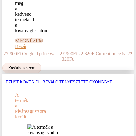
meg
a
kedvenc
termékeid
a
kívánságlistádon.
MEGNÉZEM
Bezár
27 900
Ft
Original price was: 27 900Ft.
22 320
Ft
Current price is: 22
320Ft.
Kosárba teszem
EZÜST KÖVES FÜLBEVALÓ TENYÉSZTETT GYÖNGGYEL
A
termék
a
kívánságlistádra
került.