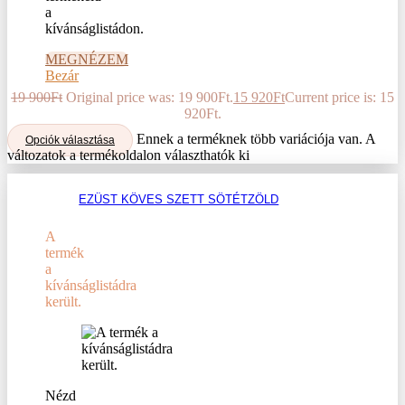
a
kívánságlistádon.
MEGNÉZEM
Bezár
19 900
Ft
Original price was: 19 900Ft.
15 920
Ft
Current price is: 15
920Ft.
Ennek a terméknek több variációja van. A
Opciók választása
változatok a termékoldalon választhatók ki
EZÜST KÖVES SZETT SÖTÉTZÖLD
A
termék
a
kívánságlistádra
került.
Nézd