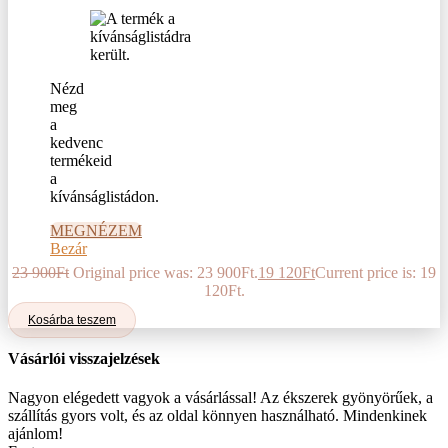
Nézd
meg
a
kedvenc
termékeid
a
kívánságlistádon.
MEGNÉZEM
Bezár
23 900
Ft
Original price was: 23 900Ft.
19 120
Ft
Current price is: 19
120Ft.
Kosárba teszem
Vásárlói visszajelzések
Nagyon elégedett vagyok a vásárlással! Az ékszerek gyönyörűek, a
szállítás gyors volt, és az oldal könnyen használható. Mindenkinek
ajánlom!