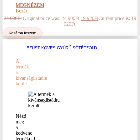
MEGNÉZEM
Bezár
24 900
Ft
Original price was: 24 900Ft.
19 920
Ft
Current price is: 19
920Ft.
Kosárba teszem
EZÜST KÖVES GYŰRŰ SÖTÉTZÖLD
A
termék
a
kívánságlistádra
került.
Nézd
meg
a
kedvenc
termékeid