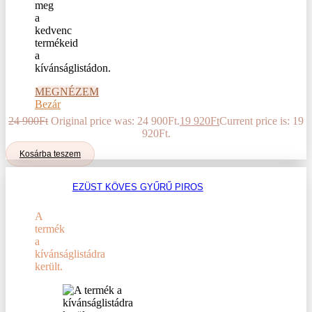
meg
a
kedvenc
termékeid
a
kívánságlistádon.
MEGNÉZEM
Bezár
24 900
Ft
Original price was: 24 900Ft.
19 920
Ft
Current price is: 19
920Ft.
Kosárba teszem
EZÜST KÖVES GYŰRŰ PIROS
A
termék
a
kívánságlistádra
került.