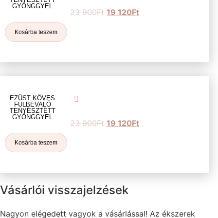
GYÖNGGYEL
23 900
Ft
19 120
Ft
Kosárba teszem
EZÜST KÖVES
FÜLBEVALÓ
TENYÉSZTETT
GYÖNGGYEL
23 900
Ft
19 120
Ft
Kosárba teszem
Vásárlói visszajelzések
Nagyon elégedett vagyok a vásárlással! Az ékszerek