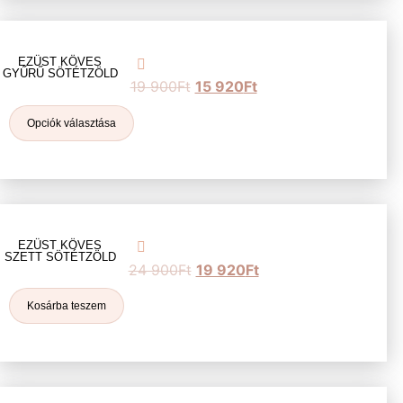
EZÜST KÖVES
GYŰRŰ SÖTÉTZÖLD
19 900
Ft
15 920
Ft
Opciók választása
EZÜST KÖVES
SZETT SÖTÉTZÖLD
24 900
Ft
19 920
Ft
Kosárba teszem