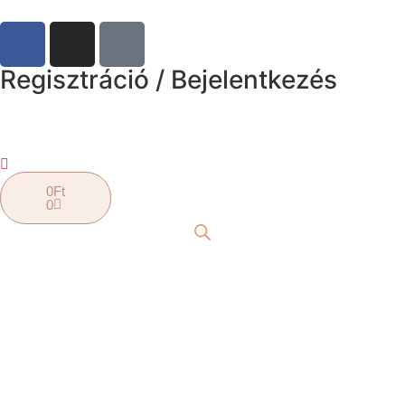
Regisztráció / Bejelentkezés
0
Ft
0