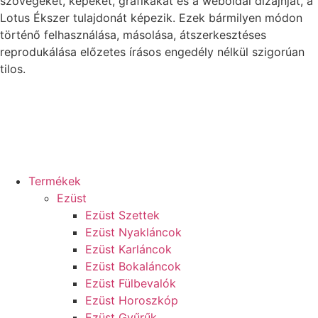
szövegeket, képeket, grafikákat és a weboldal dizájnját, a
Lotus Ékszer tulajdonát képezik. Ezek bármilyen módon
történő felhasználása, másolása, átszerkesztéses
reprodukálása előzetes írásos engedély nélkül szigorúan
tilos.
Termékek
Ezüst
Ezüst Szettek
Ezüst Nyakláncok
Ezüst Karláncok
Ezüst Bokaláncok
Ezüst Fülbevalók
Ezüst Horoszkóp
Ezüst Gyűrűk