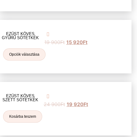
EZÜST KÖVES
GYŰRŰ SÖTÉTKÉK
19 900
Ft
15 920
Ft
Opciók választása
EZÜST KÖVES
SZETT SÖTÉTKÉK
24 900
Ft
19 920
Ft
Kosárba teszem