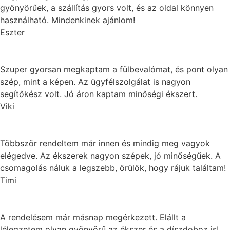
gyönyörűek, a szállítás gyors volt, és az oldal könnyen
használható. Mindenkinek ajánlom!
Eszter
Szuper gyorsan megkaptam a fülbevalómat, és pont olyan
szép, mint a képen. Az ügyfélszolgálat is nagyon
segítőkész volt. Jó áron kaptam minőségi ékszert.
Viki
Többször rendeltem már innen és mindig meg vagyok
elégedve. Az ékszerek nagyon szépek, jó minőségűek. A
csomagolás náluk a legszebb, örülök, hogy rájuk találtam!
Timi
A rendelésem már másnap megérkezett. Elállt a
lélegzetem olyan gyönyörű az ékszer és a díszdoboz is!