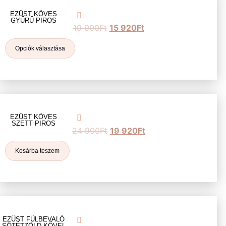
EZÜST KÖVES
GYŰRŰ PIROS
19 900
Ft
15 920
Ft
Opciók választása
EZÜST KÖVES
SZETT PIROS
24 900
Ft
19 920
Ft
Kosárba teszem
EZÜST FÜLBEVALÓ
SÖTÉTZÖLD KŐVEL