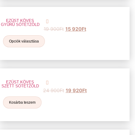
EZÜST KÖVES
GYŰRŰ SÖTÉTZÖLD
19 900
Ft
15 920
Ft
Opciók választása
EZÜST KÖVES
SZETT SÖTÉTZÖLD
24 900
Ft
19 920
Ft
Kosárba teszem