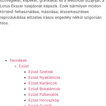
szövegeket, képeket, grafikákat és a weboldal dizájnját, a
Lotus Ékszer tulajdonát képezik. Ezek bármilyen módon
történő felhasználása, másolása, átszerkesztéses
reprodukálása előzetes írásos engedély nélkül szigorúan
tilos.
Termékek
Ezüst
Ezüst Szettek
Ezüst Nyakláncok
Ezüst Karláncok
Ezüst Bokaláncok
Ezüst Fülbevalók
Ezüst Horoszkóp
Ezüst Gyűrűk