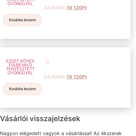
GYÖNGGYEL
23 900
Ft
19 120
Ft
Kosárba teszem
EZÜST KÖVES
FÜLBEVALÓ
TENYÉSZTETT
GYÖNGGYEL
23 900
Ft
19 120
Ft
Kosárba teszem
Vásárlói visszajelzések
Nagyon elégedett vagyok a vásárlással! Az ékszerek