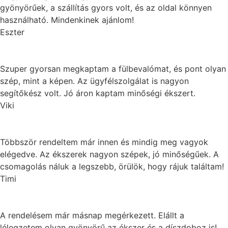
gyönyörűek, a szállítás gyors volt, és az oldal könnyen
használható. Mindenkinek ajánlom!
Eszter
Szuper gyorsan megkaptam a fülbevalómat, és pont olyan
szép, mint a képen. Az ügyfélszolgálat is nagyon
segítőkész volt. Jó áron kaptam minőségi ékszert.
Viki
Többször rendeltem már innen és mindig meg vagyok
elégedve. Az ékszerek nagyon szépek, jó minőségűek. A
csomagolás náluk a legszebb, örülök, hogy rájuk találtam!
Timi
A rendelésem már másnap megérkezett. Elállt a
lélegzetem olyan gyönyörű az ékszer és a díszdoboz is!