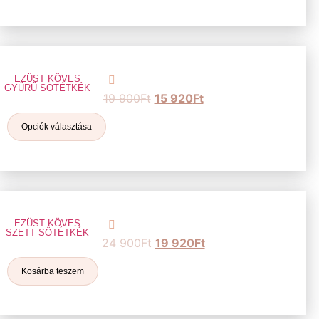
EZÜST KÖVES
GYŰRŰ SÖTÉTKÉK
19 900
Ft
15 920
Ft
Opciók választása
EZÜST KÖVES
SZETT SÖTÉTKÉK
24 900
Ft
19 920
Ft
Kosárba teszem