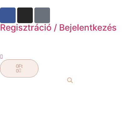
Regisztráció / Bejelentkezés
0
Ft
0