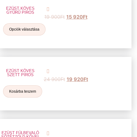
EZÜST KÖVES
GYŰRŰ PIROS
19 900
Ft
15 920
Ft
Opciók választása
EZÜST KÖVES
SZETT PIROS
24 900
Ft
19 920
Ft
Kosárba teszem
EZÜST FÜLBEVALÓ
SÖTÉTZÖLD KŐVEL