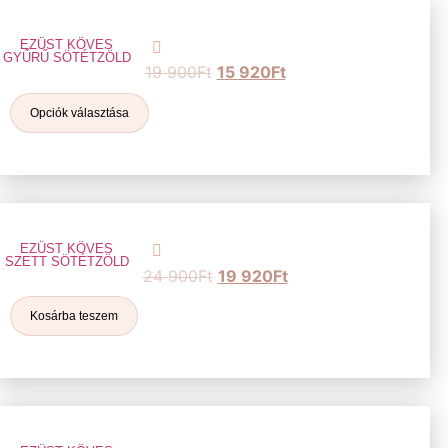
EZÜST KÖVES
GYŰRŰ SÖTÉTZÖLD
19 900
Ft
15 920
Ft
Opciók választása
EZÜST KÖVES
SZETT SÖTÉTZÖLD
24 900
Ft
19 920
Ft
Kosárba teszem