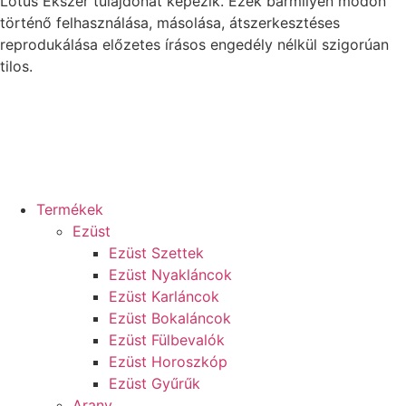
Lotus Ékszer tulajdonát képezik. Ezek bármilyen módon
történő felhasználása, másolása, átszerkesztéses
reprodukálása előzetes írásos engedély nélkül szigorúan
tilos.
Termékek
Ezüst
Ezüst Szettek
Ezüst Nyakláncok
Ezüst Karláncok
Ezüst Bokaláncok
Ezüst Fülbevalók
Ezüst Horoszkóp
Ezüst Gyűrűk
Arany