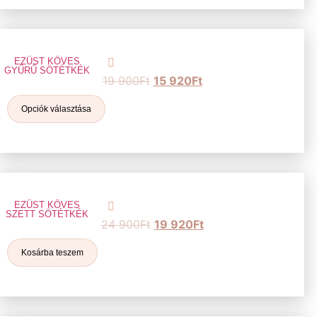
EZÜST KÖVES
GYŰRŰ SÖTÉTKÉK
19 900
Ft
15 920
Ft
Opciók választása
EZÜST KÖVES
SZETT SÖTÉTKÉK
24 900
Ft
19 920
Ft
Kosárba teszem