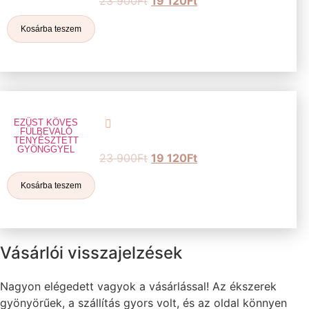
23 900
Ft
19 120
Ft
Kosárba teszem
EZÜST KÖVES
FÜLBEVALÓ
TENYÉSZTETT
GYÖNGGYEL
23 900
Ft
19 120
Ft
Kosárba teszem
Vásárlói visszajelzések
Nagyon elégedett vagyok a vásárlással! Az ékszerek
gyönyörűek, a szállítás gyors volt, és az oldal könnyen