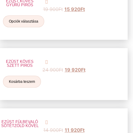
EZÜST KÖVES
GYŰRŰ PIROS
19 900
Ft
15 920
Ft
Opciók választása
EZÜST KÖVES
SZETT PIROS
24 900
Ft
19 920
Ft
Kosárba teszem
EZÜST FÜLBEVALÓ
SÖTÉTZÖLD KŐVEL
14 900
Ft
11 920
Ft