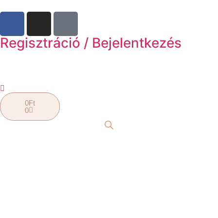
Regisztráció / Bejelentkezés
0
Ft
0