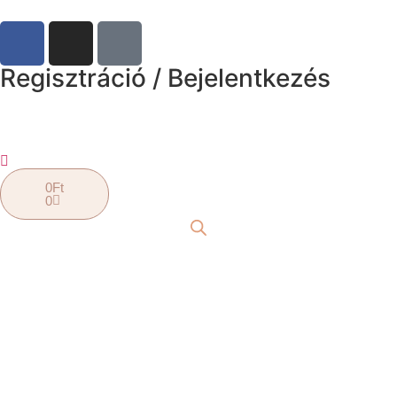
Regisztráció / Bejelentkezés
0
Ft
0