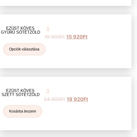
EZÜST KÖVES
GYŰRŰ SÖTÉTZÖLD
19 900
Ft
15 920
Ft
Opciók választása
EZÜST KÖVES
SZETT SÖTÉTZÖLD
24 900
Ft
19 920
Ft
Kosárba teszem