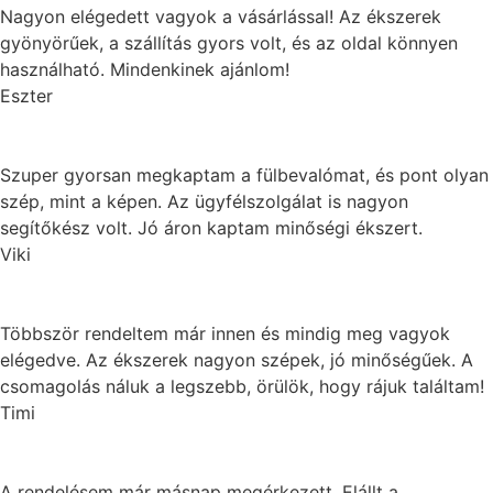
Nagyon elégedett vagyok a vásárlással! Az ékszerek
gyönyörűek, a szállítás gyors volt, és az oldal könnyen
használható. Mindenkinek ajánlom!
Eszter
Szuper gyorsan megkaptam a fülbevalómat, és pont olyan
szép, mint a képen. Az ügyfélszolgálat is nagyon
segítőkész volt. Jó áron kaptam minőségi ékszert.
Viki
Többször rendeltem már innen és mindig meg vagyok
elégedve. Az ékszerek nagyon szépek, jó minőségűek. A
csomagolás náluk a legszebb, örülök, hogy rájuk találtam!
Timi
A rendelésem már másnap megérkezett. Elállt a