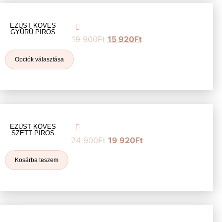
EZÜST KÖVES
GYŰRŰ PIROS
19 900
Ft
15 920
Ft
Opciók választása
EZÜST KÖVES
SZETT PIROS
24 900
Ft
19 920
Ft
Kosárba teszem