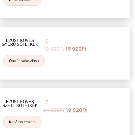
EZÜST KÖVES
GYŰRŰ SÖTÉTKÉK
19 900
Ft
15 920
Ft
Opciók választása
EZÜST KÖVES
SZETT SÖTÉTKÉK
24 900
Ft
19 920
Ft
Kosárba teszem