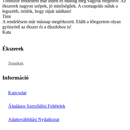
Többször rendeltem már innen és mindig meg vagyok elégedve. Az
ékszerek nagyon szépek, jó minőségűek. A csomagolás náluk a
legszebb, örülök, hogy rájuk találtam!
Timi
A rendelésem már másnap megérkezett. Elállt a lélegzetem olyan
gyönyörű az ékszer és a díszdoboz is!
Kata
Ékszerek
Termékek
Információ
Kapcsolat
Általános Szerződési Feltételek
Adattovábbítási Nyilatkozat