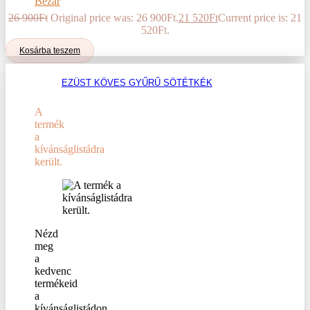
Bezár
26 900
Ft
Original price was: 26 900Ft.
21 520
Ft
Current price is: 21
520Ft.
Kosárba teszem
EZÜST KÖVES GYŰRŰ SÖTÉTKÉK
A
termék
a
kívánságlistádra
került.
Nézd
meg
a
kedvenc
termékeid
a
kívánságlistádon.