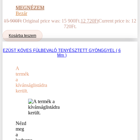
MEGNÉZEM
Bezár
15 900
Ft
Original price was: 15 900Ft.
12 720
Ft
Current price is: 12
720Ft.
Kosárba teszem
EZÜST KÖVES FÜLBEVALÓ TENYÉSZTETT GYÖNGGYEL ( 6
Mm )
A
termék
a
kívánságlistádra
került.
Nézd
meg
a