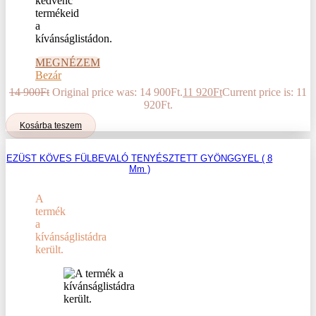
kedvenc
termékeid
a
kívánságlistádon.
MEGNÉZEM
Bezár
14 900
Ft
Original price was: 14 900Ft.
11 920
Ft
Current price is: 11
920Ft.
Kosárba teszem
EZÜST KÖVES FÜLBEVALÓ TENYÉSZTETT GYÖNGGYEL ( 8
Mm )
A
termék
a
kívánságlistádra
került.