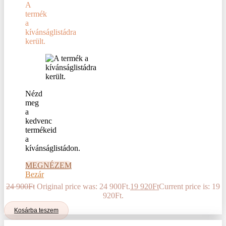
A
termék
a
kívánságlistádra
került.
Nézd
meg
a
kedvenc
termékeid
a
kívánságlistádon.
MEGNÉZEM
Bezár
24 900
Ft
Original price was: 24 900Ft.
19 920
Ft
Current price is: 19
920Ft.
Kosárba teszem