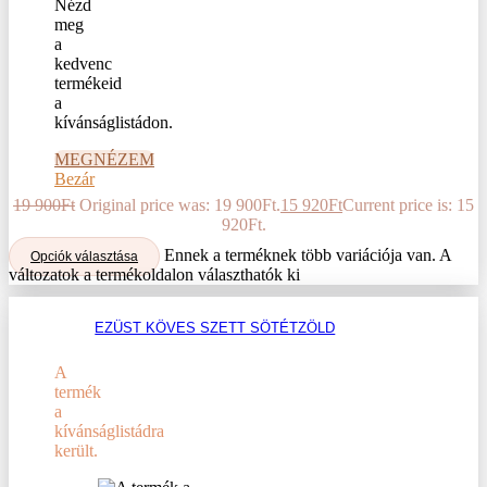
Nézd
meg
a
kedvenc
termékeid
a
kívánságlistádon.
MEGNÉZEM
Bezár
19 900
Ft
Original price was: 19 900Ft.
15 920
Ft
Current price is: 15
920Ft.
Ennek a terméknek több variációja van. A
Opciók választása
változatok a termékoldalon választhatók ki
EZÜST KÖVES SZETT SÖTÉTZÖLD
A
termék
a
kívánságlistádra
került.