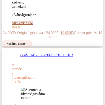
kedvenc
termékeid
a
kívánságlistádon.
MEGNÉZEM
Bezár
24 900
Ft
Original price was: 24 900Ft.
19 920
Ft
Current price is: 19
920Ft.
Kosárba teszem
EZÜST KÖVES GYŰRŰ SÖTÉTZÖLD
A
termék
a
kívánságlistádra
került.