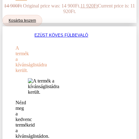
14 900
Ft
Original price was: 14 900Ft.
11 920
Ft
Current price is: 11
920Ft.
Kosárba teszem
EZÜST KÖVES FÜLBEVALÓ
A
termék
a
kívánságlistádra
került.
Nézd
meg
a
kedvenc
termékeid
a
kívánságlistádon.