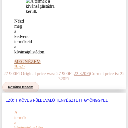
Nézd
meg
a
kedvenc
termékeid
a
kívánságlistádon.
MEGNÉZEM
Bezár
27 900
Ft
Original price was: 27 900Ft.
22 320
Ft
Current price is: 22
320Ft.
Kosárba teszem
EZÜST KÖVES FÜLBEVALÓ TENYÉSZTETT GYÖNGGYEL
A
termék
a
kívánságlistádra