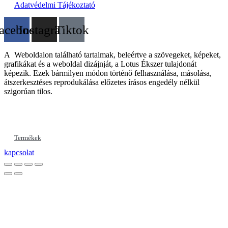
Adatvédelmi Tájékoztató
acebook
Instagram
Tiktok
A Weboldalon található tartalmak, beleértve a szövegeket, képeket,
grafikákat és a weboldal dizájnját, a Lotus Ékszer tulajdonát
képezik. Ezek bármilyen módon történő felhasználása, másolása,
átszerkesztéses reprodukálása előzetes írásos engedély nélkül
szigorúan tilos.
Termékek
kapcsolat