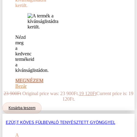
került.
Nézd
meg
a
kedvenc
termékeid
a
kívánságlistádon.
MEGNÉZEM
Bezár
23 900
Ft
Original price was: 23 900Ft.
19 120
Ft
Current price is: 19
120Ft.
Kosárba teszem
EZÜST KÖVES FÜLBEVALÓ TENYÉSZTETT GYÖNGGYEL
A