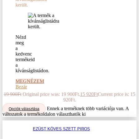
került.
Nézd
meg
a
kedvenc
termékeid
a
kívánságlistádon.
MEGNÉZEM
Bezár
19 900
Ft
Original price was: 19 900Ft.
15 920
Ft
Current price is: 15
920Ft.
Ennek a terméknek több variációja van. A
Opciók választása
változatok a termékoldalon választhatók ki
EZÜST KÖVES SZETT PIROS