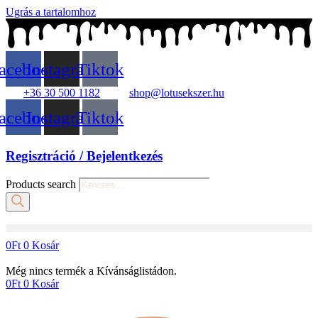
Ugrás a tartalomhoz
acebook
Instagram
Tiktok
+36 30 500 1182
shop@lotusekszer.hu
acebook
Instagram
Tiktok
Regisztráció / Bejelentkezés
Products search
0
Ft
0
Kosár
Még nincs termék a Kívánságlistádon.
0
Ft
0
Kosár