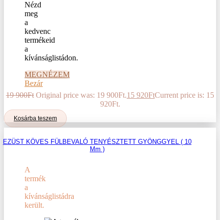
Nézd
meg
a
kedvenc
termékeid
a
kívánságlistádon.
MEGNÉZEM
Bezár
19 900
Ft
Original price was: 19 900Ft.
15 920
Ft
Current price is: 15
920Ft.
Kosárba teszem
EZÜST KÖVES FÜLBEVALÓ TENYÉSZTETT GYÖNGGYEL ( 10
Mm )
A
termék
a
kívánságlistádra
került.