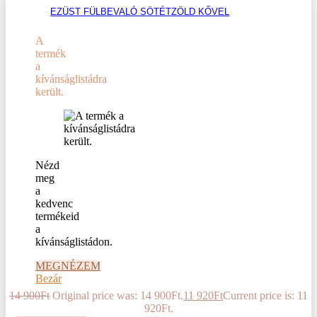
EZÜST FÜLBEVALÓ SÖTÉTZÖLD KŐVEL
A
termék
a
kívánságlistádra
került.
Nézd
meg
a
kedvenc
termékeid
a
kívánságlistádon.
MEGNÉZEM
Bezár
14 900
Ft
Original price was: 14 900Ft.
11 920
Ft
Current price is: 11
920Ft.