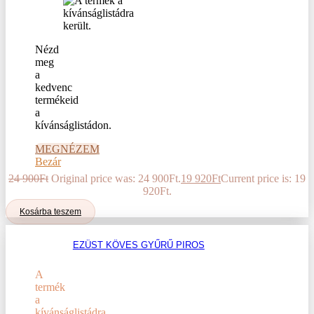
Nézd
meg
a
kedvenc
termékeid
a
kívánságlistádon.
MEGNÉZEM
Bezár
24 900
Ft
Original price was: 24 900Ft.
19 920
Ft
Current price is: 19
920Ft.
Kosárba teszem
EZÜST KÖVES GYŰRŰ PIROS
A
termék
a
kívánságlistádra