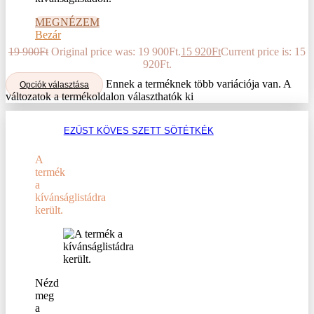
MEGNÉZEM
Bezár
19 900
Ft
Original price was: 19 900Ft.
15 920
Ft
Current price is: 15
920Ft.
Ennek a terméknek több variációja van. A
Opciók választása
változatok a termékoldalon választhatók ki
EZÜST KÖVES SZETT SÖTÉTKÉK
A
termék
a
kívánságlistádra
került.
Nézd
meg
a