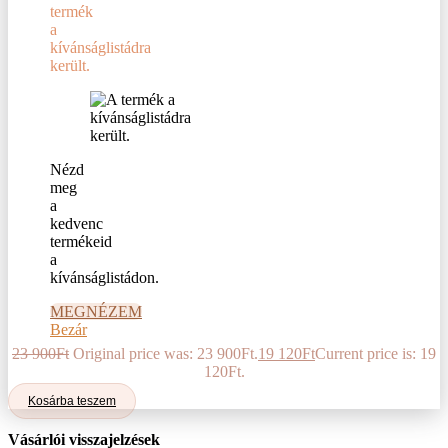
termék
a
kívánságlistádra
került.
Nézd
meg
a
kedvenc
termékeid
a
kívánságlistádon.
MEGNÉZEM
Bezár
23 900
Ft
Original price was: 23 900Ft.
19 120
Ft
Current price is: 19
120Ft.
Kosárba teszem
Vásárlói visszajelzések