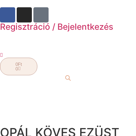
Regisztráció / Bejelentkezés
0
Ft
0
OPÁL KÖVES EZÜST