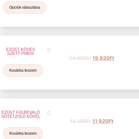
Opciók választása
EZÜST KÖVES
SZETT PIROS
24 900
Ft
19 920
Ft
Kosárba teszem
EZÜST FÜLBEVALÓ
SÖTÉTZÖLD KŐVEL
14 900
Ft
11 920
Ft
Kosárba teszem