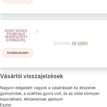
EZÜST KÖVES
FÜLBEVALÓ
TENYÉSZTETT
GYÖNGGYEL
23 900
Ft
19 120
Ft
Kosárba teszem
Vásárlói visszajelzések
Nagyon elégedett vagyok a vásárlással! Az ékszerek
gyönyörűek, a szállítás gyors volt, és az oldal könnyen
használható. Mindenkinek ajánlom!
Eszter