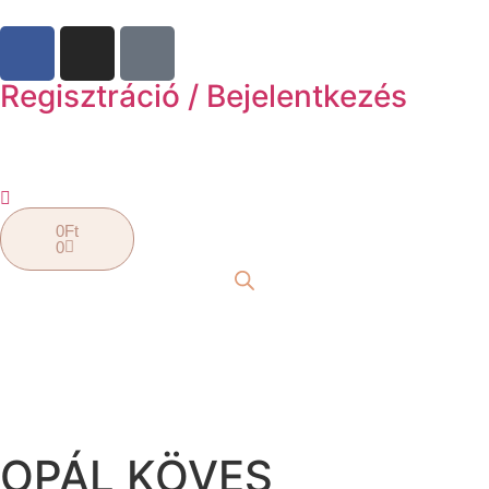
Regisztráció / Bejelentkezés
0
Ft
0
OPÁL KÖVES