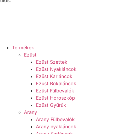
tilos.
Termékek
Ezüst
Ezüst Szettek
Ezüst Nyakláncok
Ezüst Karláncok
Ezüst Bokaláncok
Ezüst Fülbevalók
Ezüst Horoszkóp
Ezüst Gyűrűk
Arany
Arany Fülbevalók
Arany nyakláncok
Arany Karláncok