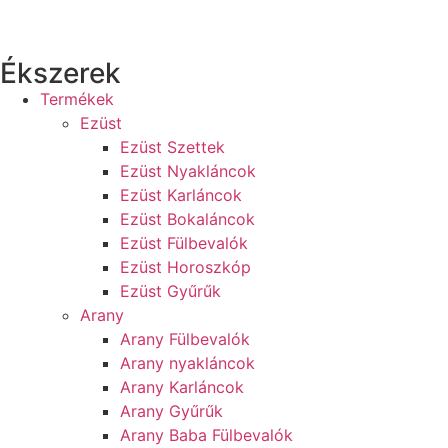
Ékszerek
Termékek
Ezüst
Ezüst Szettek
Ezüst Nyakláncok
Ezüst Karláncok
Ezüst Bokaláncok
Ezüst Fülbevalók
Ezüst Horoszkóp
Ezüst Gyűrűk
Arany
Arany Fülbevalók
Arany nyakláncok
Arany Karláncok
Arany Gyűrűk
Arany Baba Fülbevalók