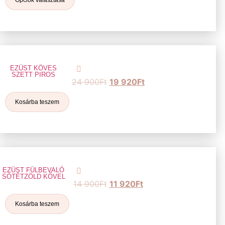
EZÜST KÖVES
SZETT PIROS
24 900
Ft
19 920
Ft
Kosárba teszem
EZÜST FÜLBEVALÓ
SÖTÉTZÖLD KŐVEL
14 900
Ft
11 920
Ft
Kosárba teszem