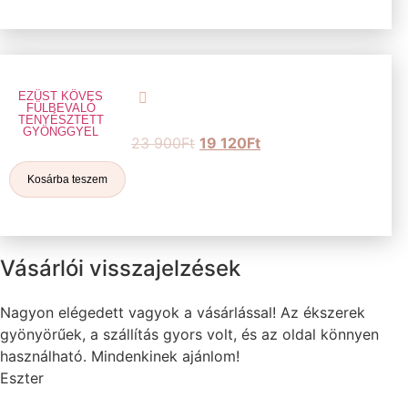
EZÜST KÖVES
FÜLBEVALÓ
TENYÉSZTETT
GYÖNGGYEL
23 900
Ft
19 120
Ft
Kosárba teszem
Vásárlói visszajelzések
Nagyon elégedett vagyok a vásárlással! Az ékszerek
gyönyörűek, a szállítás gyors volt, és az oldal könnyen
használható. Mindenkinek ajánlom!
Eszter