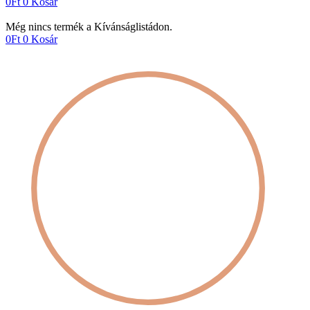
0
Ft
0
Kosár
Még nincs termék a Kívánságlistádon.
0
Ft
0
Kosár