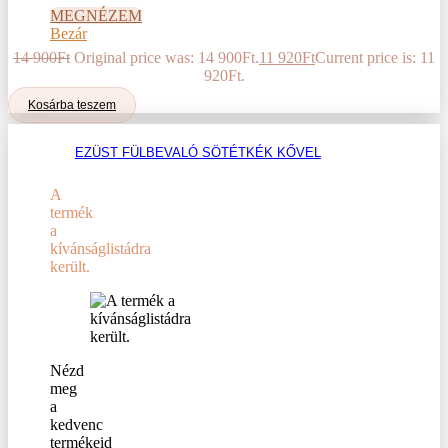
MEGNÉZEM
Bezár
14 900
Ft
Original price was: 14 900Ft.
11 920
Ft
Current price is: 11
920Ft.
Kosárba teszem
EZÜST FÜLBEVALÓ SÖTÉTKÉK KŐVEL
A
termék
a
kívánságlistádra
került.
Nézd
meg
a
kedvenc
termékeid