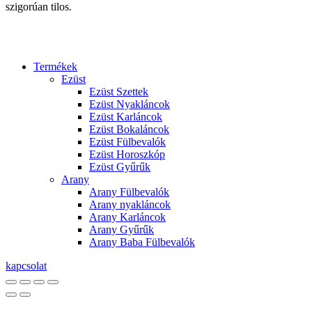
szigorúan tilos.
Termékek
Ezüst
Ezüst Szettek
Ezüst Nyakláncok
Ezüst Karláncok
Ezüst Bokaláncok
Ezüst Fülbevalók
Ezüst Horoszkóp
Ezüst Gyűrűk
Arany
Arany Fülbevalók
Arany nyakláncok
Arany Karláncok
Arany Gyűrűk
Arany Baba Fülbevalók
kapcsolat