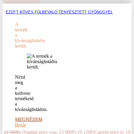
EZÜST KÖVES FÜLBEVALÓ TENYÉSZTETT GYÖNGGYEL
A
termék
a
kívánságlistádra
került.
Nézd
meg
a
kedvenc
termékeid
a
kívánságlistádon.
MEGNÉZEM
Bezár
23 900
Ft
Original price was: 23 900Ft.
19 120
Ft
Current price is: 19