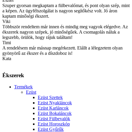
Eszter
Szuper gyorsan megkaptam a fülbevalómat, és pont olyan szép, mint
a képen. Az ügyfélszolgálat is nagyon segítőkész volt. Jó áron
kaptam minőségi ékszert.
Viki
Többször rendeltem már innen és mindig meg vagyok elégedve. Az
ékszerek nagyon szépek, jó minőségűek. A csomagolás náluk a
legszebb, örülök, hogy rájuk találtam!
Timi
A rendelésem már másnap megérkezett. Elállt a lélegzetem olyan
gyönyörű az ékszer és a díszdoboz is!
Kata
Ékszerek
Termékek
Ezüst
Ezüst Szettek
Ezüst Nyakláncok
Ezüst Karláncok
Ezüst Bokaláncok
Ezüst Fülbevalók
Ezüst Horoszkóp
Ezüst Gyűrűk