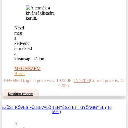
Nézd
meg
a
kedvenc
termékeid
a
kívánságlistádon.
MEGNÉZEM
Bezár
19 900
Ft
Original price was: 19 900Ft.
15 920
Ft
Current price is: 15
920Ft.
Kosárba teszem
EZÜST KÖVES FÜLBEVALÓ TENYÉSZTETT GYÖNGGYEL ( 10
Mm )
A