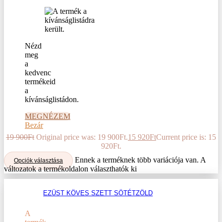
Nézd
meg
a
kedvenc
termékeid
a
kívánságlistádon.
MEGNÉZEM
Bezár
19 900
Ft
Original price was: 19 900Ft.
15 920
Ft
Current price is: 15
920Ft.
Ennek a terméknek több variációja van. A
Opciók választása
változatok a termékoldalon választhatók ki
EZÜST KÖVES SZETT SÖTÉTZÖLD
A