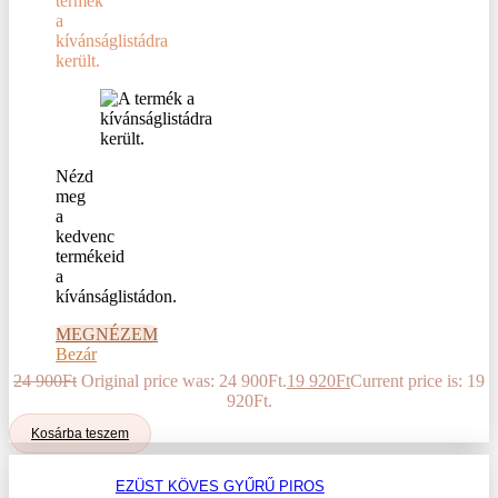
termék
a
kívánságlistádra
került.
Nézd
meg
a
kedvenc
termékeid
a
kívánságlistádon.
MEGNÉZEM
Bezár
24 900
Ft
Original price was: 24 900Ft.
19 920
Ft
Current price is: 19
920Ft.
Kosárba teszem
EZÜST KÖVES GYŰRŰ PIROS