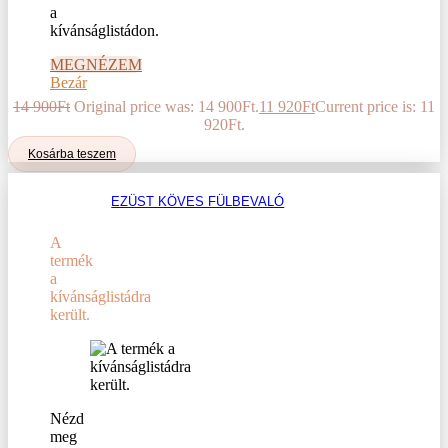
a
kívánságlistádon.
MEGNÉZEM
Bezár
14 900
Ft
Original price was: 14 900Ft.
11 920
Ft
Current price is: 11
920Ft.
Kosárba teszem
EZÜST KÖVES FÜLBEVALÓ
A
termék
a
kívánságlistádra
került.
Nézd
meg