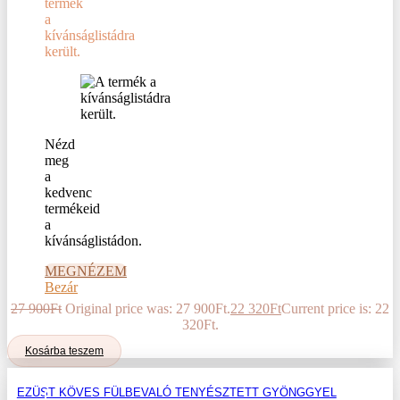
termék
a
kívánságlistádra
került.
Nézd
meg
a
kedvenc
termékeid
a
kívánságlistádon.
MEGNÉZEM
Bezár
27 900
Ft
Original price was: 27 900Ft.
22 320
Ft
Current price is: 22
320Ft.
Kosárba teszem
EZÜST KÖVES FÜLBEVALÓ TENYÉSZTETT GYÖNGGYEL