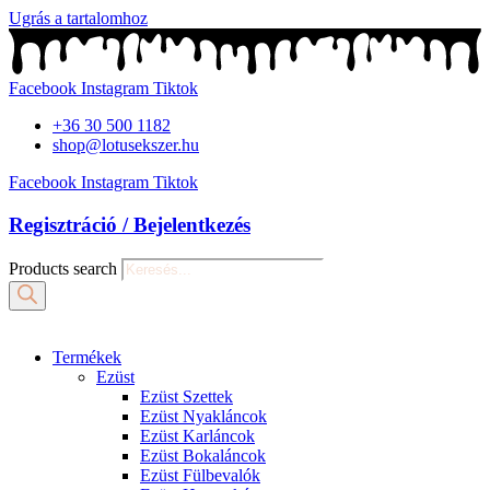
Ugrás a tartalomhoz
Facebook
Instagram
Tiktok
+36 30 500 1182
shop@lotusekszer.hu
Facebook
Instagram
Tiktok
Regisztráció / Bejelentkezés
Products search
Termékek
Ezüst
Ezüst Szettek
Ezüst Nyakláncok
Ezüst Karláncok
Ezüst Bokaláncok
Ezüst Fülbevalók