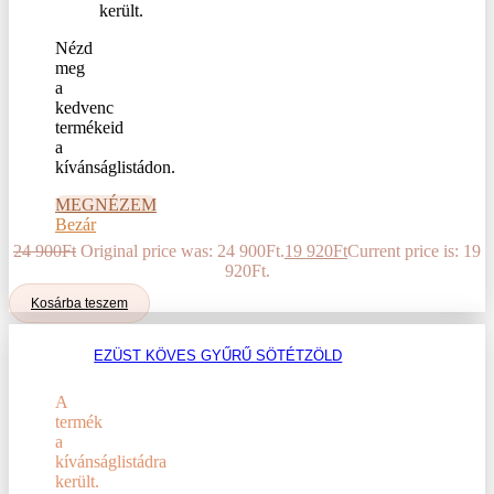
Nézd
meg
a
kedvenc
termékeid
a
kívánságlistádon.
MEGNÉZEM
Bezár
24 900
Ft
Original price was: 24 900Ft.
19 920
Ft
Current price is: 19
920Ft.
Kosárba teszem
EZÜST KÖVES GYŰRŰ SÖTÉTZÖLD
A
termék
a
kívánságlistádra
került.