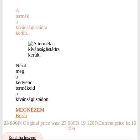
A
termék
a
kívánságlistádra
került.
Nézd
meg
a
kedvenc
termékeid
a
kívánságlistádon.
MEGNÉZEM
Bezár
23 900
Ft
Original price was: 23 900Ft.
19 120
Ft
Current price is: 19
120Ft.
Kosárba teszem