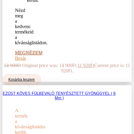
Nézd
meg
a
kedvenc
termékeid
a
kívánságlistádon.
MEGNÉZEM
Bezár
14 900
Ft
Original price was: 14 900Ft.
11 920
Ft
Current price is: 11
920Ft.
Kosárba teszem
EZÜST KÖVES FÜLBEVALÓ TENYÉSZTETT GYÖNGGYEL ( 8
Mm )
A
termék
a
kívánságlistádra
került.