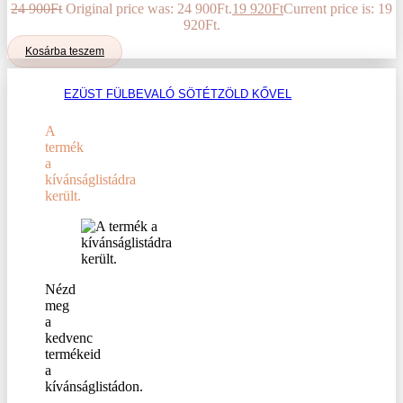
24 900
Ft
Original price was: 24 900Ft.
19 920
Ft
Current price is: 19
920Ft.
Kosárba teszem
EZÜST FÜLBEVALÓ SÖTÉTZÖLD KŐVEL
A
termék
a
kívánságlistádra
került.
Nézd
meg
a
kedvenc
termékeid
a
kívánságlistádon.