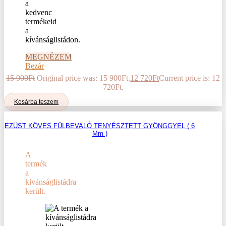
a
kedvenc
termékeid
a
kívánságlistádon.
MEGNÉZEM
Bezár
15 900
Ft
Original price was: 15 900Ft.
12 720
Ft
Current price is: 12
720Ft.
Kosárba teszem
EZÜST KÖVES FÜLBEVALÓ TENYÉSZTETT GYÖNGGYEL ( 6
Mm )
A
termék
a
kívánságlistádra
került.