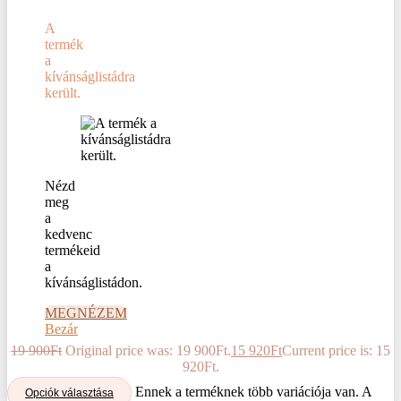
A
termék
a
kívánságlistádra
került.
Nézd
meg
a
kedvenc
termékeid
a
kívánságlistádon.
MEGNÉZEM
Bezár
19 900
Ft
Original price was: 19 900Ft.
15 920
Ft
Current price is: 15
920Ft.
Ennek a terméknek több variációja van. A
Opciók választása