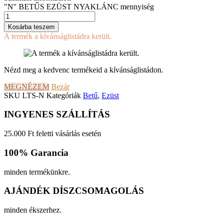
"N" BETŰS EZÜST NYAKLÁNC mennyiség
Kosárba teszem
A termék a kívánságlistádra került.
Nézd meg a kedvenc termékeid a kívánságlistádon.
MEGNÉZEM
Bezár
SKU
LTS-N
Kategóriák
Betű
,
Ezüst
INGYENES SZÁLLÍTÁS
25.000 Ft feletti vásárlás esetén
100% Garancia
minden termékünkre.
AJÁNDÉK DÍSZCSOMAGOLÁS
minden ékszerhez.