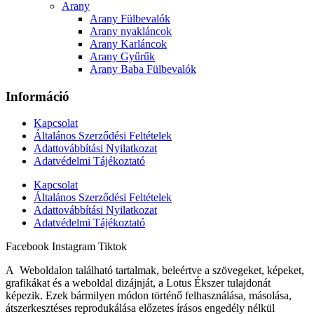
Arany
Arany Fülbevalók
Arany nyakláncok
Arany Karláncok
Arany Gyűrűk
Arany Baba Fülbevalók
Információ
Kapcsolat
Általános Szerződési Feltételek
Adattovábbítási Nyilatkozat
Adatvédelmi Tájékoztató
Kapcsolat
Általános Szerződési Feltételek
Adattovábbítási Nyilatkozat
Adatvédelmi Tájékoztató
Facebook
Instagram
Tiktok
A Weboldalon található tartalmak, beleértve a szövegeket, képeket,
grafikákat és a weboldal dizájnját, a Lotus Ékszer tulajdonát
képezik. Ezek bármilyen módon történő felhasználása, másolása,
átszerkesztéses reprodukálása előzetes írásos engedély nélkül