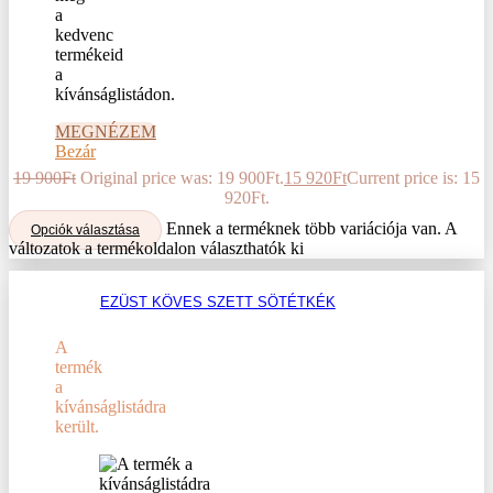
a
kedvenc
termékeid
a
kívánságlistádon.
MEGNÉZEM
Bezár
19 900
Ft
Original price was: 19 900Ft.
15 920
Ft
Current price is: 15
920Ft.
Ennek a terméknek több variációja van. A
Opciók választása
változatok a termékoldalon választhatók ki
EZÜST KÖVES SZETT SÖTÉTKÉK
A
termék
a
kívánságlistádra
került.