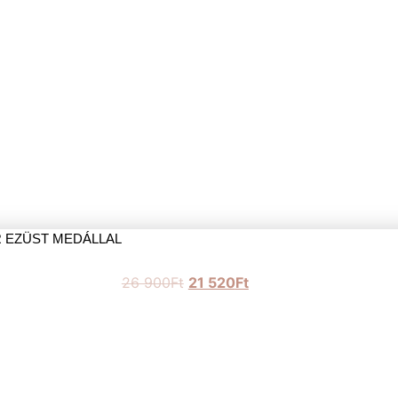
EZÜST MEDÁLLAL
26 900
Ft
21 520
Ft