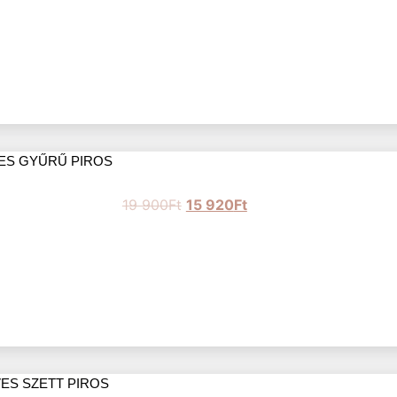
ES GYŰRŰ PIROS
19 900
Ft
15 920
Ft
ES SZETT PIROS