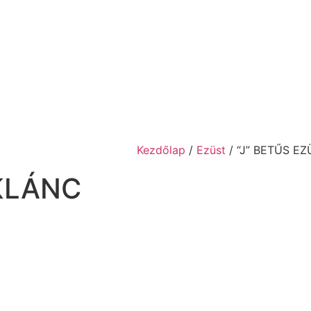
Kezdőlap
/
Ezüst
/ “J” BETŰS E
KLÁNC