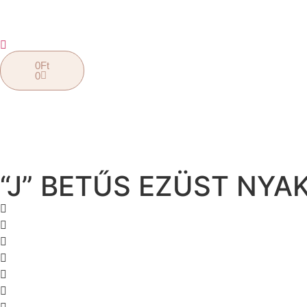
0
Ft
0
“J” BETŰS EZÜST NYA