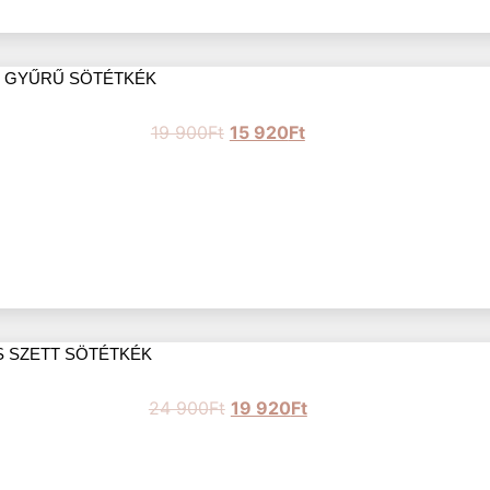
S GYŰRŰ SÖTÉTKÉK
19 900
Ft
15 920
Ft
S SZETT SÖTÉTKÉK
24 900
Ft
19 920
Ft