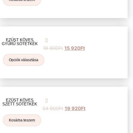
EZÜST KÖVES
GYŰRŰ SÖTÉTKÉK
19 900
Ft
15 920
Ft
Opciók választása
EZÜST KÖVES
SZETT SÖTÉTKÉK
24 900
Ft
19 920
Ft
Kosárba teszem