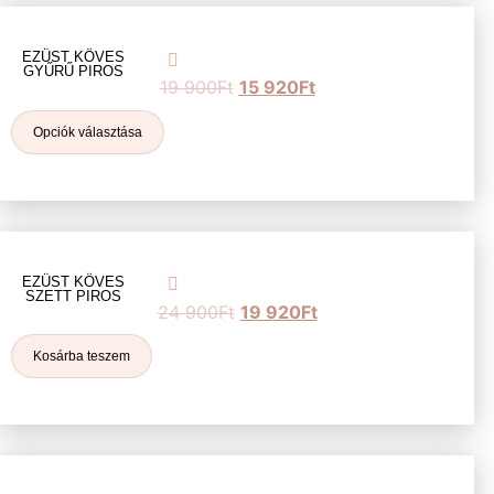
EZÜST KÖVES
GYŰRŰ PIROS
19 900
Ft
15 920
Ft
Opciók választása
EZÜST KÖVES
SZETT PIROS
24 900
Ft
19 920
Ft
Kosárba teszem