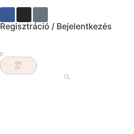
Regisztráció / Bejelentkezés
0
Ft
0