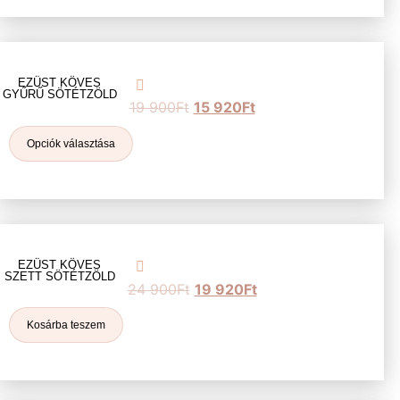
EZÜST KÖVES
GYŰRŰ SÖTÉTZÖLD
19 900
Ft
15 920
Ft
Opciók választása
EZÜST KÖVES
SZETT SÖTÉTZÖLD
24 900
Ft
19 920
Ft
Kosárba teszem