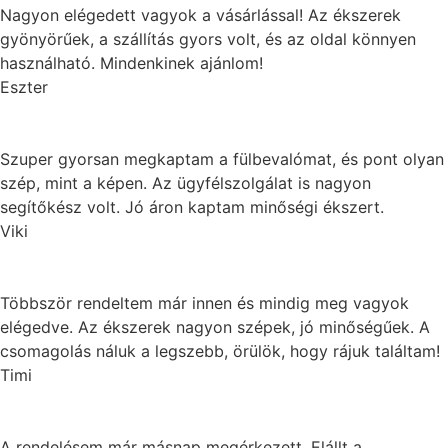
Nagyon elégedett vagyok a vásárlással! Az ékszerek
gyönyörűek, a szállítás gyors volt, és az oldal könnyen
használható. Mindenkinek ajánlom!
Eszter
Szuper gyorsan megkaptam a fülbevalómat, és pont olyan
szép, mint a képen. Az ügyfélszolgálat is nagyon
segítőkész volt. Jó áron kaptam minőségi ékszert.
Viki
Többször rendeltem már innen és mindig meg vagyok
elégedve. Az ékszerek nagyon szépek, jó minőségűek. A
csomagolás náluk a legszebb, örülök, hogy rájuk találtam!
Timi
A rendelésem már másnap megérkezett. Elállt a