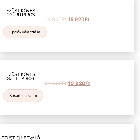
EZÜST KÖVES
GYŰRŰ PIROS
19 900
Ft
15 920
Ft
Opciók választása
EZÜST KÖVES
SZETT PIROS
24 900
Ft
19 920
Ft
Kosárba teszem
EZÜST FÜLBEVALÓ