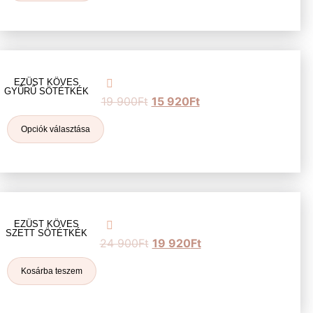
EZÜST KÖVES
GYŰRŰ SÖTÉTKÉK
19 900
Ft
15 920
Ft
Opciók választása
EZÜST KÖVES
SZETT SÖTÉTKÉK
24 900
Ft
19 920
Ft
Kosárba teszem