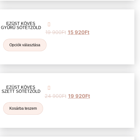
EZÜST KÖVES
GYŰRŰ SÖTÉTZÖLD
19 900
Ft
15 920
Ft
Opciók választása
EZÜST KÖVES
SZETT SÖTÉTZÖLD
24 900
Ft
19 920
Ft
Kosárba teszem