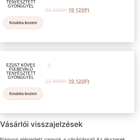
TENYÉSZTETT
GYÖNGGYEL
23 900
Ft
19 120
Ft
Kosárba teszem
EZÜST KÖVES
FÜLBEVALÓ
TENYÉSZTETT
GYÖNGGYEL
23 900
Ft
19 120
Ft
Kosárba teszem
Vásárlói visszajelzések
Nagyon elégedett vagyok a vásárlással! Az ékszerek