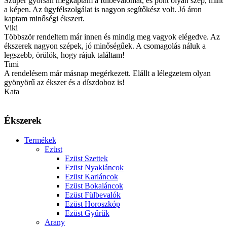
Szuper gyorsan megkaptam a fülbevalómat, és pont olyan szép, mint
a képen. Az ügyfélszolgálat is nagyon segítőkész volt. Jó áron
kaptam minőségi ékszert.
Viki
Többször rendeltem már innen és mindig meg vagyok elégedve. Az
ékszerek nagyon szépek, jó minőségűek. A csomagolás náluk a
legszebb, örülök, hogy rájuk találtam!
Timi
A rendelésem már másnap megérkezett. Elállt a lélegzetem olyan
gyönyörű az ékszer és a díszdoboz is!
Kata
Ékszerek
Termékek
Ezüst
Ezüst Szettek
Ezüst Nyakláncok
Ezüst Karláncok
Ezüst Bokaláncok
Ezüst Fülbevalók
Ezüst Horoszkóp
Ezüst Gyűrűk
Arany