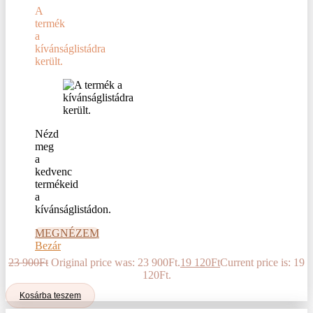
A
termék
a
kívánságlistádra
került.
Nézd
meg
a
kedvenc
termékeid
a
kívánságlistádon.
MEGNÉZEM
Bezár
23 900
Ft
Original price was: 23 900Ft.
19 120
Ft
Current price is: 19
120Ft.
Kosárba teszem