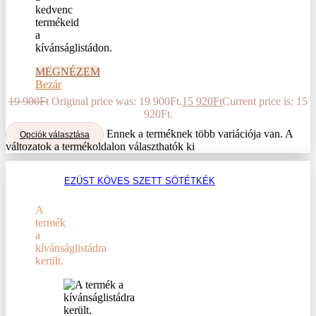
kedvenc
termékeid
a
kívánságlistádon.
MEGNÉZEM
Bezár
19 900
Ft
Original price was: 19 900Ft.
15 920
Ft
Current price is: 15
920Ft.
Ennek a terméknek több variációja van. A
Opciók választása
változatok a termékoldalon választhatók ki
EZÜST KÖVES SZETT SÖTÉTKÉK
A
termék
a
kívánságlistádra
került.