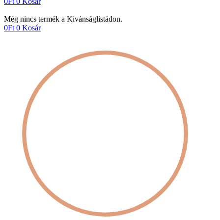
0
Ft
0
Kosár
Még nincs termék a Kívánságlistádon.
0
Ft
0
Kosár