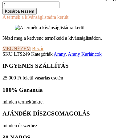
Kosárba teszem
A termék a kívánságlistádra került.
Nézd meg a kedvenc termékeid a kívánságlistádon.
MEGNÉZEM
Bezár
SKU
LTS249
Kategóriák
Arany
,
Arany Karláncok
INGYENES SZÁLLÍTÁS
25.000 Ft feletti vásárlás esetén
100% Garancia
minden termékünkre.
AJÁNDÉK DÍSZCSOMAGOLÁS
minden ékszerhez.
30 NAPOS