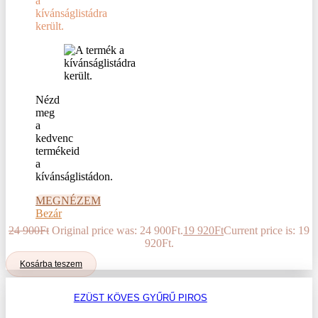
a
kívánságlistádra
került.
Nézd
meg
a
kedvenc
termékeid
a
kívánságlistádon.
MEGNÉZEM
Bezár
24 900
Ft
Original price was: 24 900Ft.
19 920
Ft
Current price is: 19
920Ft.
Kosárba teszem
EZÜST KÖVES GYŰRŰ PIROS