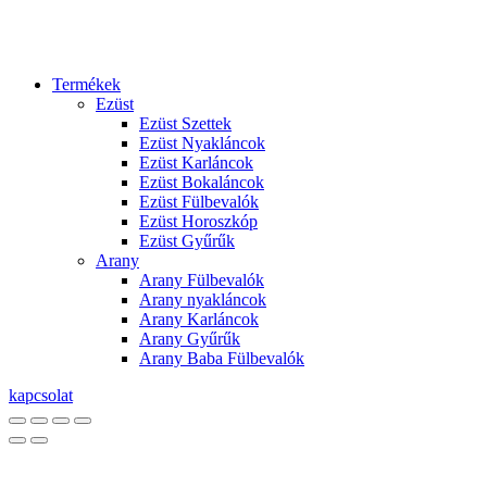
Termékek
Ezüst
Ezüst Szettek
Ezüst Nyakláncok
Ezüst Karláncok
Ezüst Bokaláncok
Ezüst Fülbevalók
Ezüst Horoszkóp
Ezüst Gyűrűk
Arany
Arany Fülbevalók
Arany nyakláncok
Arany Karláncok
Arany Gyűrűk
Arany Baba Fülbevalók
kapcsolat