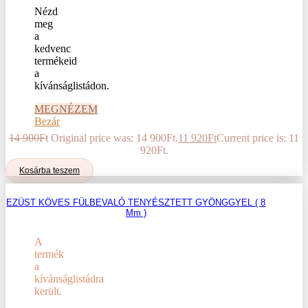
Nézd
meg
a
kedvenc
termékeid
a
kívánságlistádon.
MEGNÉZEM
Bezár
14 900
Ft
Original price was: 14 900Ft.
11 920
Ft
Current price is: 11
920Ft.
Kosárba teszem
EZÜST KÖVES FÜLBEVALÓ TENYÉSZTETT GYÖNGGYEL ( 8
Mm )
A
termék
a
kívánságlistádra
került.