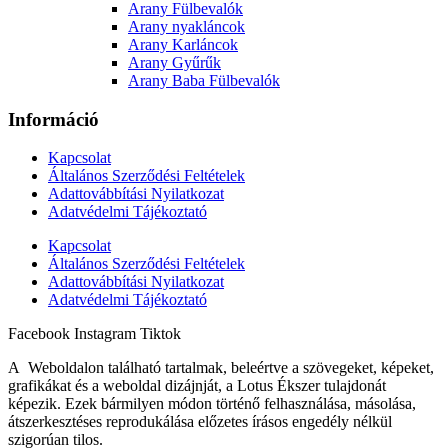
Arany Fülbevalók
Arany nyakláncok
Arany Karláncok
Arany Gyűrűk
Arany Baba Fülbevalók
Információ
Kapcsolat
Általános Szerződési Feltételek
Adattovábbítási Nyilatkozat
Adatvédelmi Tájékoztató
Kapcsolat
Általános Szerződési Feltételek
Adattovábbítási Nyilatkozat
Adatvédelmi Tájékoztató
Facebook
Instagram
Tiktok
A Weboldalon található tartalmak, beleértve a szövegeket, képeket,
grafikákat és a weboldal dizájnját, a Lotus Ékszer tulajdonát
képezik. Ezek bármilyen módon történő felhasználása, másolása,
átszerkesztéses reprodukálása előzetes írásos engedély nélkül
szigorúan tilos.