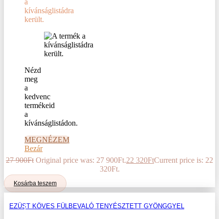
a
kívánságlistádra
került.
Nézd
meg
a
kedvenc
termékeid
a
kívánságlistádon.
MEGNÉZEM
Bezár
27 900
Ft
Original price was: 27 900Ft.
22 320
Ft
Current price is: 22
320Ft.
Kosárba teszem
EZÜST KÖVES FÜLBEVALÓ TENYÉSZTETT GYÖNGGYEL