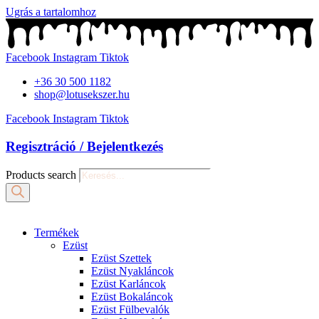
Ugrás a tartalomhoz
Facebook
Instagram
Tiktok
+36 30 500 1182
shop@lotusekszer.hu
Facebook
Instagram
Tiktok
Regisztráció / Bejelentkezés
Products search
Termékek
Ezüst
Ezüst Szettek
Ezüst Nyakláncok
Ezüst Karláncok
Ezüst Bokaláncok
Ezüst Fülbevalók