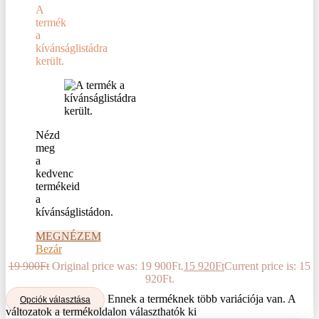
A
termék
a
kívánságlistádra
került.
Nézd
meg
a
kedvenc
termékeid
a
kívánságlistádon.
MEGNÉZEM
Bezár
19 900
Ft
Original price was: 19 900Ft.
15 920
Ft
Current price is: 15
920Ft.
Ennek a terméknek több variációja van. A
Opciók választása
változatok a termékoldalon választhatók ki