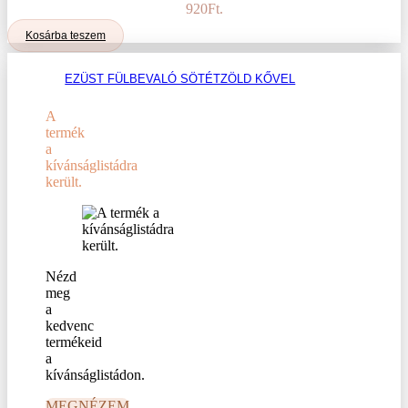
920Ft.
Kosárba teszem
EZÜST FÜLBEVALÓ SÖTÉTZÖLD KŐVEL
A
termék
a
kívánságlistádra
került.
Nézd
meg
a
kedvenc
termékeid
a
kívánságlistádon.
MEGNÉZEM