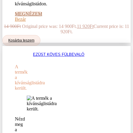
kívánságlistádon.
MEGNÉZEM
Bezár
14 900
Ft
Original price was: 14 900Ft.
11 920
Ft
Current price is: 11
920Ft.
Kosárba teszem
EZÜST KÖVES FÜLBEVALÓ
A
termék
a
kívánságlistádra
került.
Nézd
meg
a