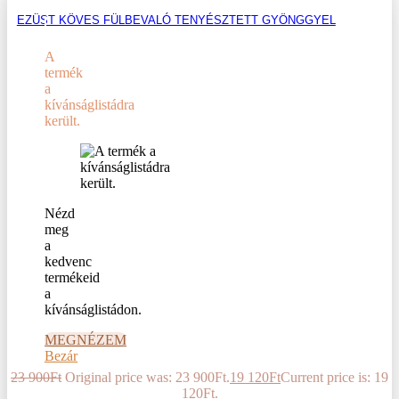
EZÜST KÖVES FÜLBEVALÓ TENYÉSZTETT GYÖNGGYEL
A
termék
a
kívánságlistádra
került.
Nézd
meg
a
kedvenc
termékeid
a
kívánságlistádon.
MEGNÉZEM
Bezár
23 900
Ft
Original price was: 23 900Ft.
19 120
Ft
Current price is: 19
120Ft.