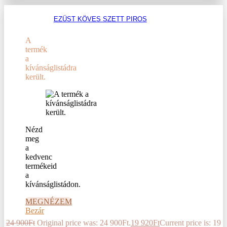
EZÜST KÖVES SZETT PIROS
A
termék
a
kívánságlistádra
került.
Nézd
meg
a
kedvenc
termékeid
a
kívánságlistádon.
MEGNÉZEM
Bezár
24 900
Ft
Original price was: 24 900Ft.
19 920
Ft
Current price is: 19