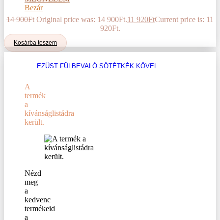
Bezár
14 900
Ft
Original price was: 14 900Ft.
11 920
Ft
Current price is: 11
920Ft.
Kosárba teszem
EZÜST FÜLBEVALÓ SÖTÉTKÉK KŐVEL
A
termék
a
kívánságlistádra
került.
Nézd
meg
a
kedvenc
termékeid
a