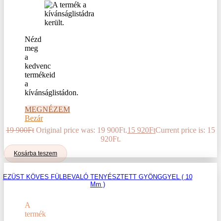
Nézd
meg
a
kedvenc
termékeid
a
kívánságlistádon.
MEGNÉZEM
Bezár
19 900
Ft
Original price was: 19 900Ft.
15 920
Ft
Current price is: 15
920Ft.
Kosárba teszem
EZÜST KÖVES FÜLBEVALÓ TENYÉSZTETT GYÖNGGYEL ( 10
Mm )
A
termék