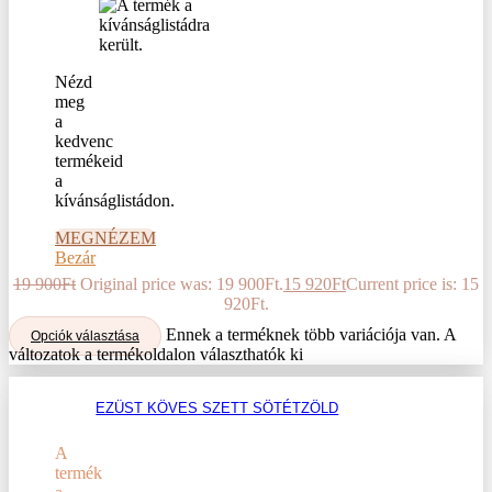
Nézd
meg
a
kedvenc
termékeid
a
kívánságlistádon.
MEGNÉZEM
Bezár
19 900
Ft
Original price was: 19 900Ft.
15 920
Ft
Current price is: 15
920Ft.
Ennek a terméknek több variációja van. A
Opciók választása
változatok a termékoldalon választhatók ki
EZÜST KÖVES SZETT SÖTÉTZÖLD
A
termék