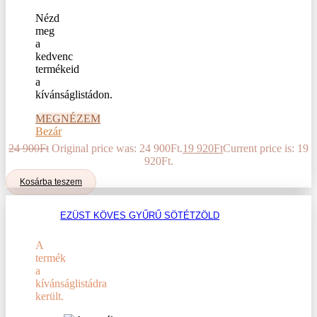
Nézd
meg
a
kedvenc
termékeid
a
kívánságlistádon.
MEGNÉZEM
Bezár
24 900
Ft
Original price was: 24 900Ft.
19 920
Ft
Current price is: 19
920Ft.
Kosárba teszem
EZÜST KÖVES GYŰRŰ SÖTÉTZÖLD
A
termék
a
kívánságlistádra
került.