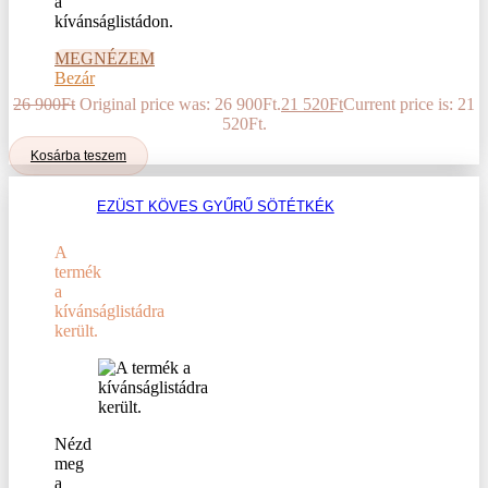
a
kívánságlistádon.
MEGNÉZEM
Bezár
26 900
Ft
Original price was: 26 900Ft.
21 520
Ft
Current price is: 21
520Ft.
Kosárba teszem
EZÜST KÖVES GYŰRŰ SÖTÉTKÉK
A
termék
a
kívánságlistádra
került.
Nézd
meg
a