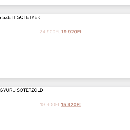
S SZETT SÖTÉTKÉK
24 900
Ft
19 920
Ft
 GYŰRŰ SÖTÉTZÖLD
19 900
Ft
15 920
Ft