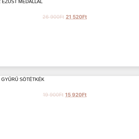
EZÜST MEDÁLLAL
26 900
Ft
21 520
Ft
S GYŰRŰ SÖTÉTKÉK
19 900
Ft
15 920
Ft