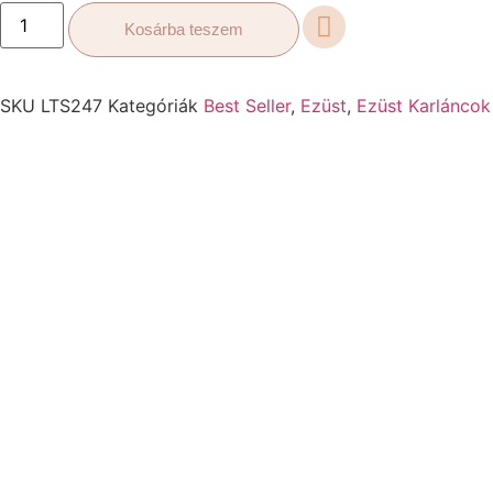
Kosárba teszem
SKU
LTS247
Kategóriák
Best Seller
,
Ezüst
,
Ezüst Karláncok