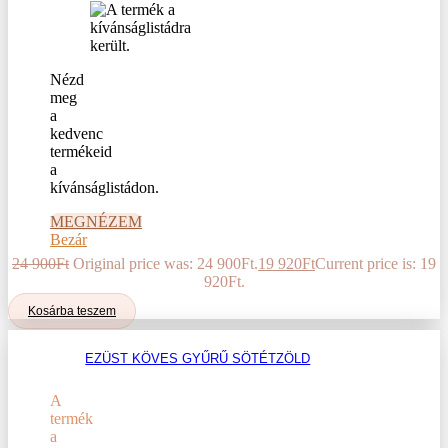
Nézd
meg
a
kedvenc
termékeid
a
kívánságlistádon.
MEGNÉZEM
Bezár
24 900
Ft
Original price was: 24 900Ft.
19 920
Ft
Current price is: 19
920Ft.
Kosárba teszem
EZÜST KÖVES GYŰRŰ SÖTÉTZÖLD
A
termék
a