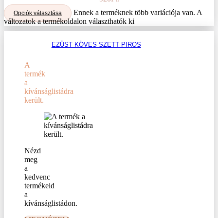
Ennek a terméknek több variációja van. A
Opciók választása
változatok a termékoldalon választhatók ki
EZÜST KÖVES SZETT PIROS
A
termék
a
kívánságlistádra
került.
Nézd
meg
a
kedvenc
termékeid
a
kívánságlistádon.