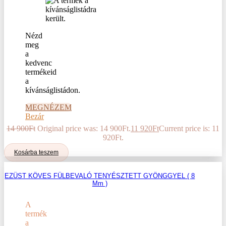
Nézd
meg
a
kedvenc
termékeid
a
kívánságlistádon.
MEGNÉZEM
Bezár
14 900
Ft
Original price was: 14 900Ft.
11 920
Ft
Current price is: 11
920Ft.
Kosárba teszem
EZÜST KÖVES FÜLBEVALÓ TENYÉSZTETT GYÖNGGYEL ( 8
Mm )
A
termék
a