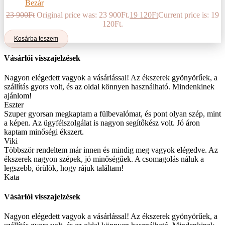
Bezár
23 900
Ft
Original price was: 23 900Ft.
19 120
Ft
Current price is: 19
120Ft.
Kosárba teszem
Vásárlói visszajelzések
Nagyon elégedett vagyok a vásárlással! Az ékszerek gyönyörűek, a
szállítás gyors volt, és az oldal könnyen használható. Mindenkinek
ajánlom!
Eszter
Szuper gyorsan megkaptam a fülbevalómat, és pont olyan szép, mint
a képen. Az ügyfélszolgálat is nagyon segítőkész volt. Jó áron
kaptam minőségi ékszert.
Viki
Többször rendeltem már innen és mindig meg vagyok elégedve. Az
ékszerek nagyon szépek, jó minőségűek. A csomagolás náluk a
legszebb, örülök, hogy rájuk találtam!
Kata
Vásárlói visszajelzések
Nagyon elégedett vagyok a vásárlással! Az ékszerek gyönyörűek, a