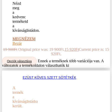
Nézd
meg
a
kedvenc
termékeid
a
kívánságlistádon.
MEGNÉZEM
Bezár
19 900
Ft
Original price was: 19 900Ft.
15 920
Ft
Current price is: 15
920Ft.
Ennek a terméknek több variációja van. A
Opciók választása
változatok a termékoldalon választhatók ki
EZÜST KÖVES SZETT SÖTÉTKÉK
A
termék
a
kívánságlistádra
került.