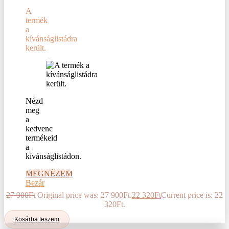
A
termék
a
kívánságlistádra
került.
Nézd
meg
a
kedvenc
termékeid
a
kívánságlistádon.
MEGNÉZEM
Bezár
27 900
Ft
Original price was: 27 900Ft.
22 320
Ft
Current price is: 22
320Ft.
Kosárba teszem