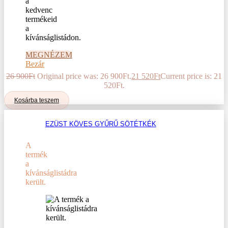
a
kedvenc
termékeid
a
kívánságlistádon.
MEGNÉZEM
Bezár
26 900
Ft
Original price was: 26 900Ft.
21 520
Ft
Current price is: 21
520Ft.
Kosárba teszem
EZÜST KÖVES GYŰRŰ SÖTÉTKÉK
A
termék
a
kívánságlistádra
került.