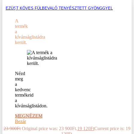
EZÜST KÖVES FÜLBEVALÓ TENYÉSZTETT GYÖNGGYEL
A
termék
a
kívánságlistádra
került.
Nézd
meg
a
kedvenc
termékeid
a
kívánságlistádon.
MEGNÉZEM
Bezár
23 900
Ft
Original price was: 23 900Ft.
19 120
Ft
Current price is: 19
120Ft.