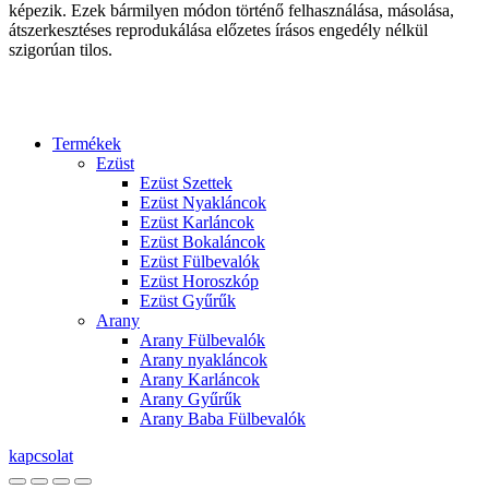
képezik. Ezek bármilyen módon történő felhasználása, másolása,
átszerkesztéses reprodukálása előzetes írásos engedély nélkül
szigorúan tilos.
Termékek
Ezüst
Ezüst Szettek
Ezüst Nyakláncok
Ezüst Karláncok
Ezüst Bokaláncok
Ezüst Fülbevalók
Ezüst Horoszkóp
Ezüst Gyűrűk
Arany
Arany Fülbevalók
Arany nyakláncok
Arany Karláncok
Arany Gyűrűk
Arany Baba Fülbevalók
kapcsolat