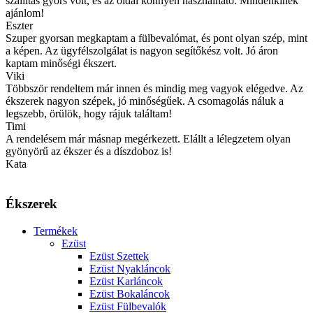
szállítás gyors volt, és az oldal könnyen használható. Mindenkinek
ajánlom!
Eszter
Szuper gyorsan megkaptam a fülbevalómat, és pont olyan szép, mint
a képen. Az ügyfélszolgálat is nagyon segítőkész volt. Jó áron
kaptam minőségi ékszert.
Viki
Többször rendeltem már innen és mindig meg vagyok elégedve. Az
ékszerek nagyon szépek, jó minőségűek. A csomagolás náluk a
legszebb, örülök, hogy rájuk találtam!
Timi
A rendelésem már másnap megérkezett. Elállt a lélegzetem olyan
gyönyörű az ékszer és a díszdoboz is!
Kata
Ékszerek
Termékek
Ezüst
Ezüst Szettek
Ezüst Nyakláncok
Ezüst Karláncok
Ezüst Bokaláncok
Ezüst Fülbevalók