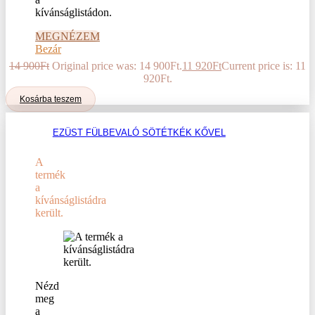
kívánságlistádon.
MEGNÉZEM
Bezár
14 900
Ft
Original price was: 14 900Ft.
11 920
Ft
Current price is: 11
920Ft.
Kosárba teszem
EZÜST FÜLBEVALÓ SÖTÉTKÉK KŐVEL
A
termék
a
kívánságlistádra
került.
Nézd
meg
a