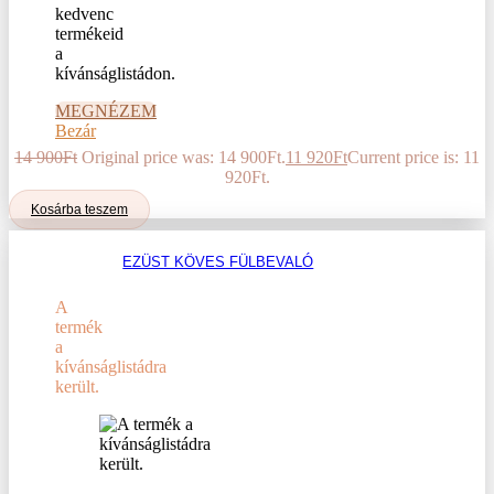
kedvenc
termékeid
a
kívánságlistádon.
MEGNÉZEM
Bezár
14 900
Ft
Original price was: 14 900Ft.
11 920
Ft
Current price is: 11
920Ft.
Kosárba teszem
EZÜST KÖVES FÜLBEVALÓ
A
termék
a
kívánságlistádra
került.