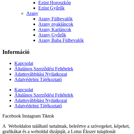
Ezüst Horoszkóp
Ezüst Gyűrűk
Arany
Arany Fülbevalók
Arany nyakláncok
Arany Karláncok
Arany Gyűrűk
Arany Baba Fülbevalók
Információ
Kapcsolat
Általános Szerződési Feltételek
Adattovábbítási Nyilatkozat
Adatvédelmi Tájékoztató
Kapcsolat
Általános Szerződési Feltételek
Adattovábbítási Nyilatkozat
Adatvédelmi Tájékoztató
Facebook
Instagram
Tiktok
A Weboldalon található tartalmak, beleértve a szövegeket, képeket,
grafikákat és a weboldal dizájnját, a Lotus Ékszer tulajdonát