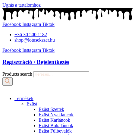
Ugrás a tartalomhoz
Facebook
Instagram
Tiktok
+36 30 500 1182
shop@lotusekszer.hu
Facebook
Instagram
Tiktok
Regisztráció / Bejelentkezés
Products search
Termékek
Ezüst
Ezüst Szettek
Ezüst Nyakláncok
Ezüst Karláncok
Ezüst Bokaláncok
Ezüst Fülbevalók