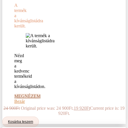
A
termék
a
kívánságlistádra
került.
Nézd
meg
a
kedvenc
termékeid
a
kívánságlistádon.
MEGNÉZEM
Bezár
24 900
Ft
Original price was: 24 900Ft.
19 920
Ft
Current price is: 19
920Ft.
Kosárba teszem