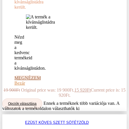
kívánságlistádra
került.
Nézd
meg
a
kedvenc
termékeid
a
kívánságlistádon.
MEGNÉZEM
Bezár
19 900
Ft
Original price was: 19 900Ft.
15 920
Ft
Current price is: 15
920Ft.
Ennek a terméknek több variációja van. A
Opciók választása
változatok a termékoldalon választhatók ki
EZÜST KÖVES SZETT SÖTÉTZÖLD