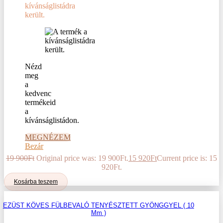
kívánságlistádra
került.
Nézd
meg
a
kedvenc
termékeid
a
kívánságlistádon.
MEGNÉZEM
Bezár
19 900
Ft
Original price was: 19 900Ft.
15 920
Ft
Current price is: 15
920Ft.
Kosárba teszem
EZÜST KÖVES FÜLBEVALÓ TENYÉSZTETT GYÖNGGYEL ( 10
Mm )