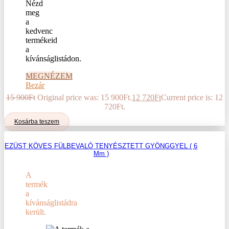
Nézd
meg
a
kedvenc
termékeid
a
kívánságlistádon.
MEGNÉZEM
Bezár
15 900
Ft
Original price was: 15 900Ft.
12 720
Ft
Current price is: 12
720Ft.
Kosárba teszem
EZÜST KÖVES FÜLBEVALÓ TENYÉSZTETT GYÖNGGYEL ( 6
Mm )
A
termék
a
kívánságlistádra
került.