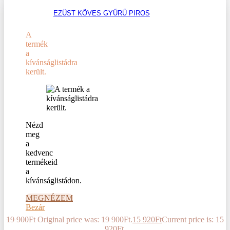
EZÜST KÖVES GYŰRŰ PIROS
A
termék
a
kívánságlistádra
került.
Nézd
meg
a
kedvenc
termékeid
a
kívánságlistádon.
MEGNÉZEM
Bezár
19 900
Ft
Original price was: 19 900Ft.
15 920
Ft
Current price is: 15
920Ft.