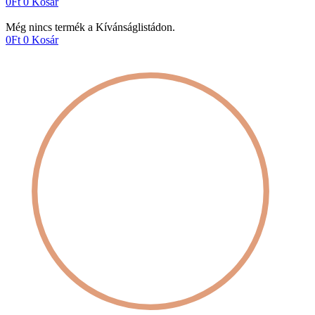
0
Ft
0
Kosár
Még nincs termék a Kívánságlistádon.
0
Ft
0
Kosár