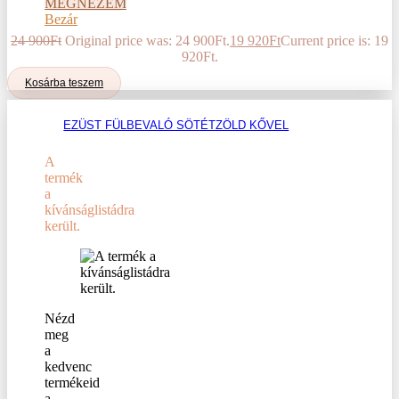
MEGNÉZEM
Bezár
24 900
Ft
Original price was: 24 900Ft.
19 920
Ft
Current price is: 19
920Ft.
Kosárba teszem
EZÜST FÜLBEVALÓ SÖTÉTZÖLD KŐVEL
A
termék
a
kívánságlistádra
került.
Nézd
meg
a
kedvenc
termékeid
a