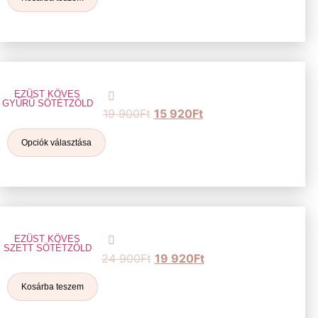
EZÜST KÖVES
GYŰRŰ SÖTÉTZÖLD
19 900
Ft
15 920
Ft
Opciók választása
EZÜST KÖVES
SZETT SÖTÉTZÖLD
24 900
Ft
19 920
Ft
Kosárba teszem