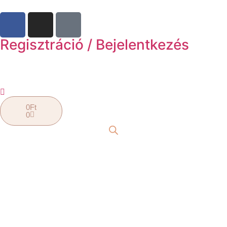
Regisztráció / Bejelentkezés
0
Ft
0