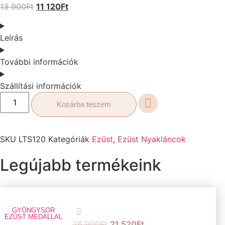
13 900
Ft
11 120
Ft
Leírás
További információk
Szállítási információk
Kosárba teszem
SKU
LTS120
Kategóriák
Ezüst
,
Ezüst Nyakláncok
Legújabb termékeink
GYÖNGYSOR
EZÜST MEDÁLLAL
26 900
Ft
21 520
Ft