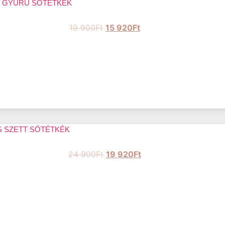
S GYŰRŰ SÖTÉTKÉK
19 900
Ft
15 920
Ft
S SZETT SÖTÉTKÉK
24 900
Ft
19 920
Ft