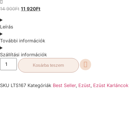
14 900
Ft
11 920
Ft
Leírás
További információk
Szállítási információk
Kosárba teszem
SKU
LTS167
Kategóriák
Best Seller
,
Ezüst
,
Ezüst Karláncok