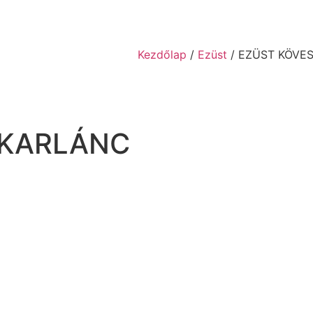
Kezdőlap
/
Ezüst
/ EZÜST KÖVE
 KARLÁNC