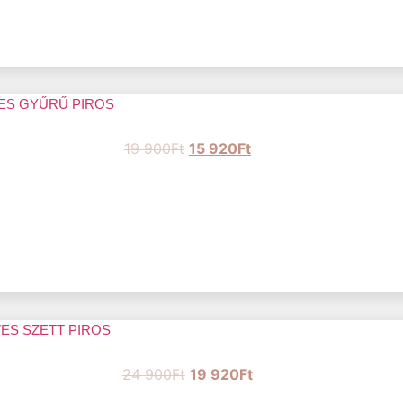
ES GYŰRŰ PIROS
19 900
Ft
15 920
Ft
ES SZETT PIROS
24 900
Ft
19 920
Ft