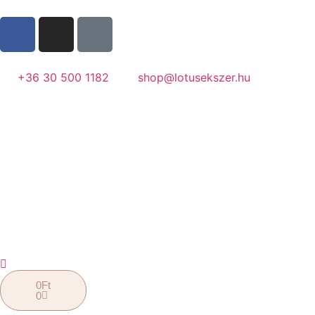
+36 30 500 1182
shop@lotusekszer.hu
0
Ft
0