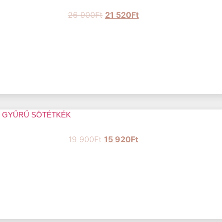
26 900
Ft
21 520
Ft
S GYŰRŰ SÖTÉTKÉK
19 900
Ft
15 920
Ft