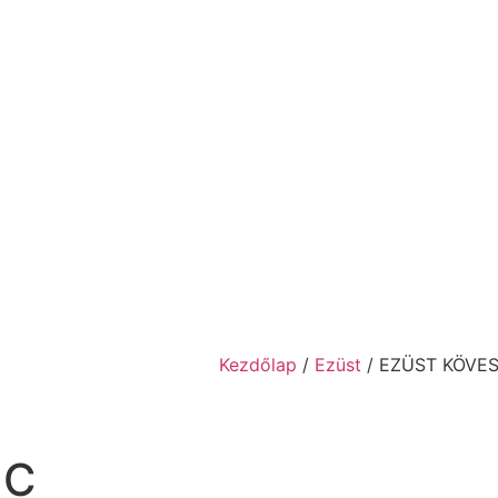
Kezdőlap
/
Ezüst
/ EZÜST KÖVE
NC