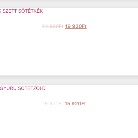
S SZETT SÖTÉTKÉK
24 900
Ft
19 920
Ft
 GYŰRŰ SÖTÉTZÖLD
19 900
Ft
15 920
Ft