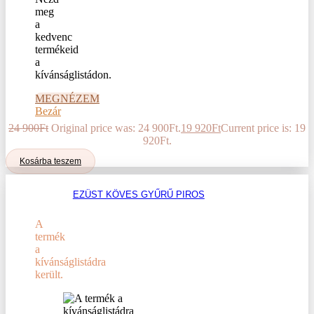
meg
a
kedvenc
termékeid
a
kívánságlistádon.
MEGNÉZEM
Bezár
24 900
Ft
Original price was: 24 900Ft.
19 920
Ft
Current price is: 19
920Ft.
Kosárba teszem
EZÜST KÖVES GYŰRŰ PIROS
A
termék
a
kívánságlistádra
került.