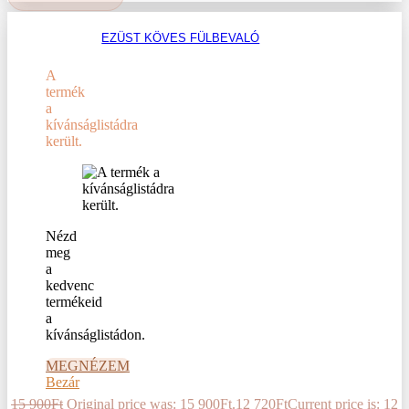
EZÜST KÖVES FÜLBEVALÓ
A
termék
a
kívánságlistádra
került.
Nézd
meg
a
kedvenc
termékeid
a
kívánságlistádon.
MEGNÉZEM
Bezár
15 900
Ft
Original price was: 15 900Ft.
12 720
Ft
Current price is: 12