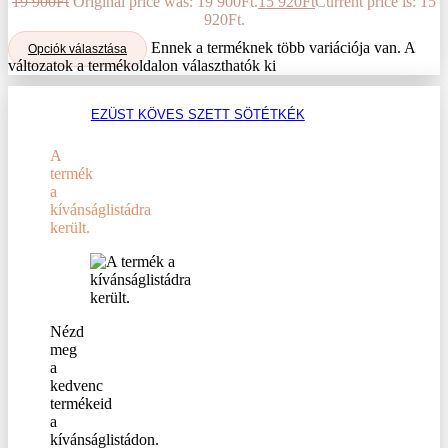
19 900
Ft
Original price was: 19 900Ft.
15 920
Ft
Current price is: 15
920Ft.
Ennek a terméknek több variációja van. A
Opciók választása
változatok a termékoldalon választhatók ki
EZÜST KÖVES SZETT SÖTÉTKÉK
A
termék
a
kívánságlistádra
került.
Nézd
meg
a
kedvenc
termékeid
a
kívánságlistádon.