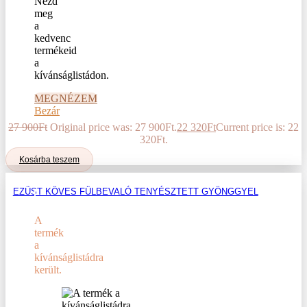
Nézd
meg
a
kedvenc
termékeid
a
kívánságlistádon.
MEGNÉZEM
Bezár
27 900
Ft
Original price was: 27 900Ft.
22 320
Ft
Current price is: 22
320Ft.
Kosárba teszem
EZÜST KÖVES FÜLBEVALÓ TENYÉSZTETT GYÖNGGYEL
A
termék
a
kívánságlistádra
került.