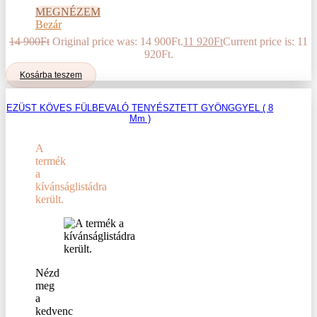
MEGNÉZEM
Bezár
14 900
Ft
Original price was: 14 900Ft.
11 920
Ft
Current price is: 11
920Ft.
Kosárba teszem
EZÜST KÖVES FÜLBEVALÓ TENYÉSZTETT GYÖNGGYEL ( 8
Mm )
A
termék
a
kívánságlistádra
került.
Nézd
meg
a
kedvenc