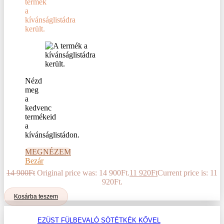
termék
a
kívánságlistádra
került.
Nézd
meg
a
kedvenc
termékeid
a
kívánságlistádon.
MEGNÉZEM
Bezár
14 900
Ft
Original price was: 14 900Ft.
11 920
Ft
Current price is: 11
920Ft.
Kosárba teszem
EZÜST FÜLBEVALÓ SÖTÉTKÉK KŐVEL