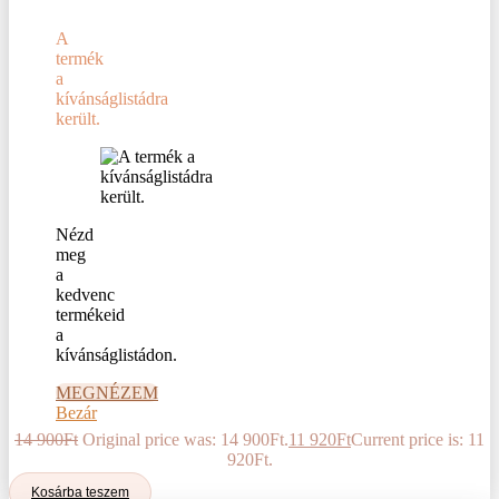
A
termék
a
kívánságlistádra
került.
Nézd
meg
a
kedvenc
termékeid
a
kívánságlistádon.
MEGNÉZEM
Bezár
14 900
Ft
Original price was: 14 900Ft.
11 920
Ft
Current price is: 11
920Ft.
Kosárba teszem