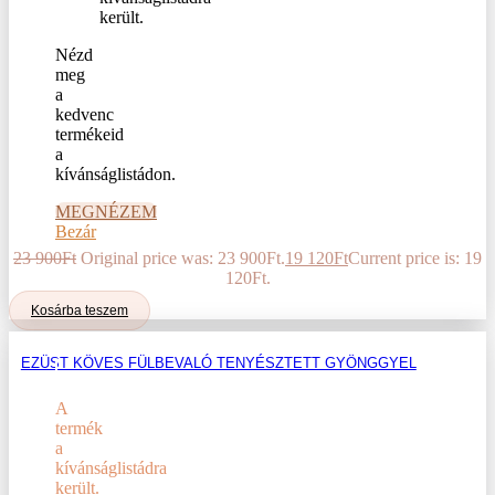
Nézd
meg
a
kedvenc
termékeid
a
kívánságlistádon.
MEGNÉZEM
Bezár
23 900
Ft
Original price was: 23 900Ft.
19 120
Ft
Current price is: 19
120Ft.
Kosárba teszem
EZÜST KÖVES FÜLBEVALÓ TENYÉSZTETT GYÖNGGYEL
A
termék
a
kívánságlistádra
került.