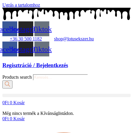
Ugrás a tartalomhoz
acebook
Instagram
Tiktok
+36 30 500 1182
shop@lotusekszer.hu
acebook
Instagram
Tiktok
Regisztráció / Bejelentkezés
Products search
0
Ft
0
Kosár
Még nincs termék a Kívánságlistádon.
0
Ft
0
Kosár