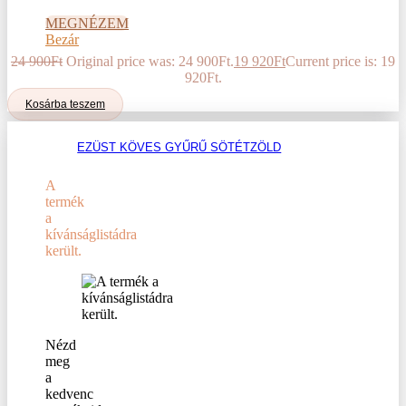
MEGNÉZEM
Bezár
24 900
Ft
Original price was: 24 900Ft.
19 920
Ft
Current price is: 19
920Ft.
Kosárba teszem
EZÜST KÖVES GYŰRŰ SÖTÉTZÖLD
A
termék
a
kívánságlistádra
került.
Nézd
meg
a
kedvenc