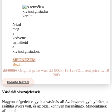
Nézd
meg
a
kedvenc
termékeid
a
kívánságlistádon.
MEGNÉZEM
Bezár
23 900
Ft
Original price was: 23 900Ft.
19 120
Ft
Current price is: 19
120Ft.
Kosárba teszem
Vásárlói visszajelzések
Nagyon elégedett vagyok a vásárlással! Az ékszerek gyönyörűek, a
szállítás gyors volt, és az oldal könnyen használható. Mindenkinek
ajánlom!