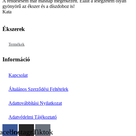
A rendelésem már másnap megérkezett. Elállt a lélegzetem olyan
gyönyörű az ékszer és a díszdoboz is!
Kata
Ékszerek
Termékek
Információ
Kapcsolat
Általános Szerződési Feltételek
Adattovábbítási Nyilatkozat
Adatvédelmi Tájékoztató
acebook
Instagram
Tiktok