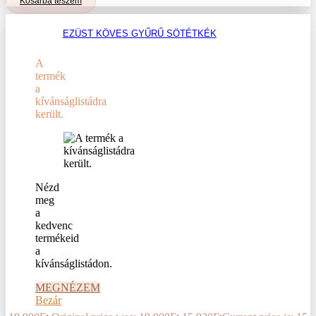
Kosárba teszem
EZÜST KÖVES GYŰRŰ SÖTÉTKÉK
A
termék
a
kívánságlistádra
került.
Nézd
meg
a
kedvenc
termékeid
a
kívánságlistádon.
MEGNÉZEM
Bezár