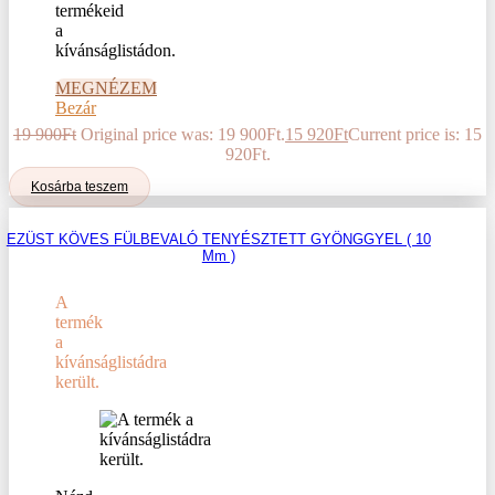
termékeid
a
kívánságlistádon.
MEGNÉZEM
Bezár
19 900
Ft
Original price was: 19 900Ft.
15 920
Ft
Current price is: 15
920Ft.
Kosárba teszem
EZÜST KÖVES FÜLBEVALÓ TENYÉSZTETT GYÖNGGYEL ( 10
Mm )
A
termék
a
kívánságlistádra
került.