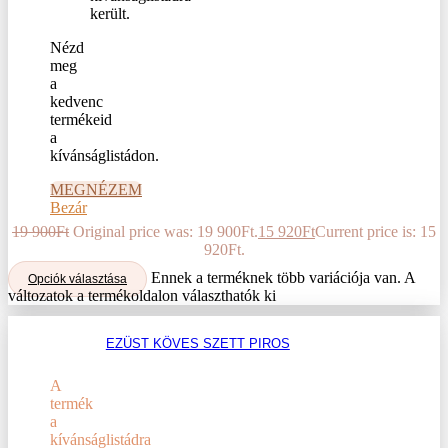
Nézd
meg
a
kedvenc
termékeid
a
kívánságlistádon.
MEGNÉZEM
Bezár
19 900
Ft
Original price was: 19 900Ft.
15 920
Ft
Current price is: 15
920Ft.
Ennek a terméknek több variációja van. A
Opciók választása
változatok a termékoldalon választhatók ki
EZÜST KÖVES SZETT PIROS
A
termék
a
kívánságlistádra