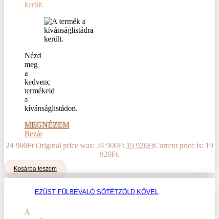
került.
Nézd
meg
a
kedvenc
termékeid
a
kívánságlistádon.
MEGNÉZEM
Bezár
24 900
Ft
Original price was: 24 900Ft.
19 920
Ft
Current price is: 19
920Ft.
Kosárba teszem
EZÜST FÜLBEVALÓ SÖTÉTZÖLD KŐVEL
A