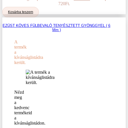
720Ft.
Kosárba teszem
EZÜST KÖVES FÜLBEVALÓ TENYÉSZTETT GYÖNGGYEL ( 6
Mm )
A
termék
a
kívánságlistádra
került.
Nézd
meg
a
kedvenc
termékeid
a
kívánságlistádon.