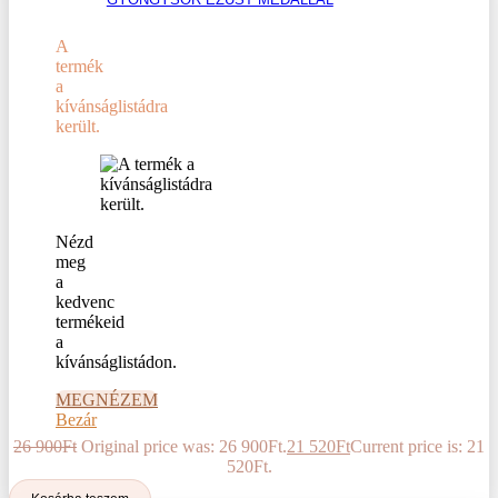
A
termék
a
kívánságlistádra
került.
Nézd
meg
a
kedvenc
termékeid
a
kívánságlistádon.
MEGNÉZEM
Bezár
26 900
Ft
Original price was: 26 900Ft.
21 520
Ft
Current price is: 21
520Ft.