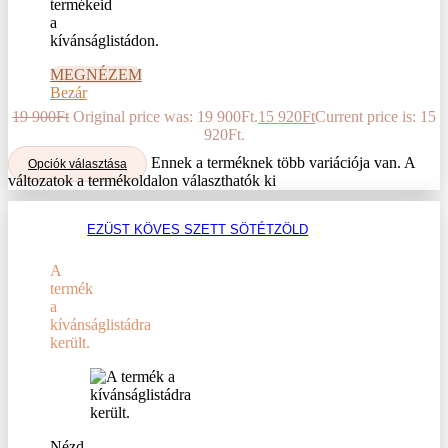
termékeid
a
kívánságlistádon.
MEGNÉZEM
Bezár
19 900
Ft
Original price was: 19 900Ft.
15 920
Ft
Current price is: 15
920Ft.
Ennek a terméknek több variációja van. A
Opciók választása
változatok a termékoldalon választhatók ki
EZÜST KÖVES SZETT SÖTÉTZÖLD
A
termék
a
kívánságlistádra
került.
Nézd