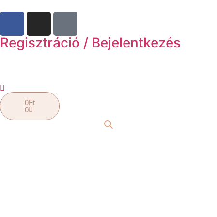
Regisztráció / Bejelentkezés
0
Ft
0