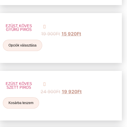
EZÜST KÖVES
GYŰRŰ PIROS
19 900
Ft
15 920
Ft
Opciók választása
EZÜST KÖVES
SZETT PIROS
24 900
Ft
19 920
Ft
Kosárba teszem