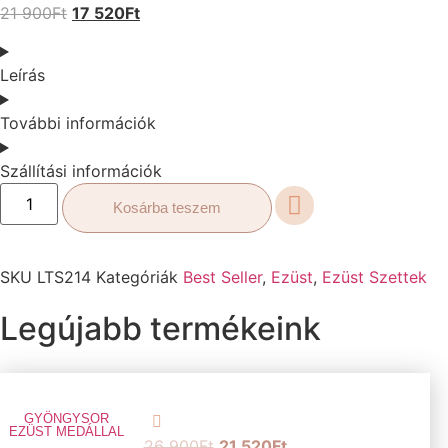
21 900
Ft
17 520
Ft
Leírás
További információk
Szállítási információk
Kosárba teszem
SKU
LTS214
Kategóriák
Best Seller
,
Ezüst
,
Ezüst Szettek
Legújabb termékeink
GYÖNGYSOR
EZÜST MEDÁLLAL
26 900
Ft
21 520
Ft