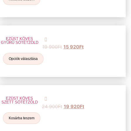
EZÜST KÖVES
GYŰRŰ SÖTÉTZÖLD
19 900
Ft
15 920
Ft
Opciók választása
EZÜST KÖVES
SZETT SÖTÉTZÖLD
24 900
Ft
19 920
Ft
Kosárba teszem