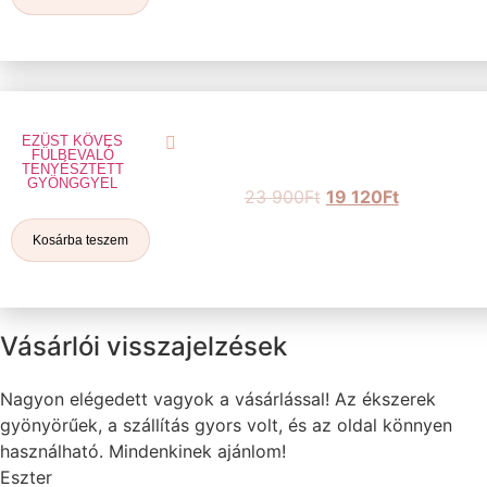
EZÜST KÖVES
FÜLBEVALÓ
TENYÉSZTETT
GYÖNGGYEL
23 900
Ft
19 120
Ft
Kosárba teszem
Vásárlói visszajelzések
Nagyon elégedett vagyok a vásárlással! Az ékszerek
gyönyörűek, a szállítás gyors volt, és az oldal könnyen
használható. Mindenkinek ajánlom!
Eszter