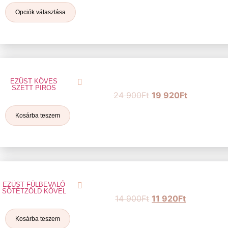
Opciók választása
EZÜST KÖVES
SZETT PIROS
24 900
Ft
19 920
Ft
Kosárba teszem
EZÜST FÜLBEVALÓ
SÖTÉTZÖLD KŐVEL
14 900
Ft
11 920
Ft
Kosárba teszem