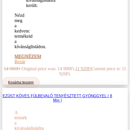
Nézd
meg
a
kedvenc
termékeid
a
kívánságlistádon.
MEGNÉZEM
Bezár
14 900
Ft
Original price was: 14 900Ft.
11 920
Ft
Current price is: 11
920Ft.
Kosárba teszem
EZÜST KÖVES FÜLBEVALÓ TENYÉSZTETT GYÖNGGYEL ( 8
Mm )
A
termék
a
kívánságlistádra