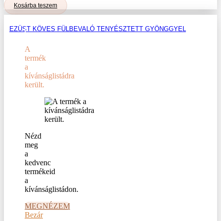
Kosárba teszem
EZÜST KÖVES FÜLBEVALÓ TENYÉSZTETT GYÖNGGYEL
A
termék
a
kívánságlistádra
került.
Nézd
meg
a
kedvenc
termékeid
a
kívánságlistádon.
MEGNÉZEM
Bezár