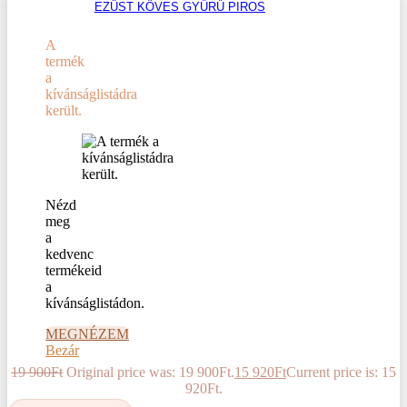
EZÜST KÖVES GYŰRŰ PIROS
A
termék
a
kívánságlistádra
került.
Nézd
meg
a
kedvenc
termékeid
a
kívánságlistádon.
MEGNÉZEM
Bezár
19 900
Ft
Original price was: 19 900Ft.
15 920
Ft
Current price is: 15
920Ft.