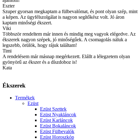
ajánlom!
Eszter
Szuper gyorsan megkaptam a fülbevalómat, és pont olyan szép, mint
a képen. Az ügyfélszolgálat is nagyon segítőkész volt. Jó áron
kaptam minőségi ékszert.
Viki
Többször rendeltem már innen és mindig meg vagyok elégedve. Az
ékszerek nagyon szépek, jó minőségűek. A csomagolás náluk a
legszebb, örülök, hogy rájuk találtam!
Timi
A rendelésem már másnap megérkezett. Elállt a lélegzetem olyan
gyönyörű az ékszer és a díszdoboz is!
Kata
Ékszerek
Termékek
Ezüst
Ezüst Szettek
Ezüst Nyakláncok
Ezüst Karláncok
Ezüst Bokaláncok
Ezüst Fülbevalók
Ezüst Horoszkóp