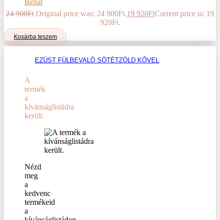
Bezár
24 900
Ft
Original price was: 24 900Ft.
19 920
Ft
Current price is: 19
920Ft.
Kosárba teszem
EZÜST FÜLBEVALÓ SÖTÉTZÖLD KŐVEL
A
termék
a
kívánságlistádra
került.
Nézd
meg
a
kedvenc
termékeid
a
kívánságlistádon.