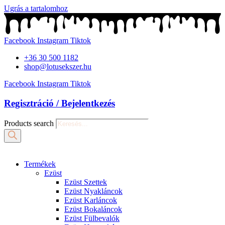
Ugrás a tartalomhoz
Facebook
Instagram
Tiktok
+36 30 500 1182
shop@lotusekszer.hu
Facebook
Instagram
Tiktok
Regisztráció / Bejelentkezés
Products search
Termékek
Ezüst
Ezüst Szettek
Ezüst Nyakláncok
Ezüst Karláncok
Ezüst Bokaláncok
Ezüst Fülbevalók