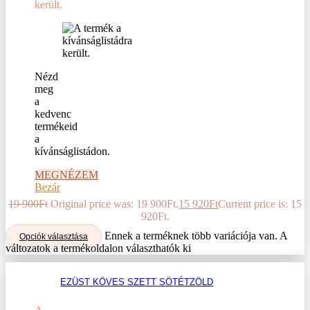
került.
Nézd
meg
a
kedvenc
termékeid
a
kívánságlistádon.
MEGNÉZEM
Bezár
19 900
Ft
Original price was: 19 900Ft.
15 920
Ft
Current price is: 15
920Ft.
Ennek a terméknek több variációja van. A
Opciók választása
változatok a termékoldalon választhatók ki
EZÜST KÖVES SZETT SÖTÉTZÖLD