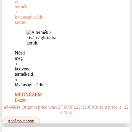
A
termék
a
kívánságlistádra
került.
Nézd
meg
a
kedvenc
termékeid
a
kívánságlistádon.
MEGNÉZEM
Bezár
27 900
Ft
Original price was: 27 900Ft.
22 320
Ft
Current price is: 22
320Ft.
Kosárba teszem