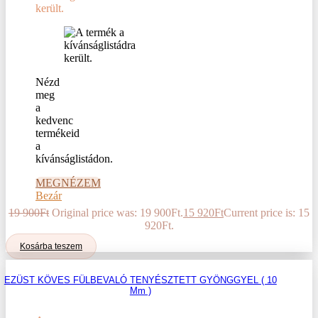
került.
Nézd
meg
a
kedvenc
termékeid
a
kívánságlistádon.
MEGNÉZEM
Bezár
19 900
Ft
Original price was: 19 900Ft.
15 920
Ft
Current price is: 15
920Ft.
Kosárba teszem
EZÜST KÖVES FÜLBEVALÓ TENYÉSZTETT GYÖNGGYEL ( 10
Mm )