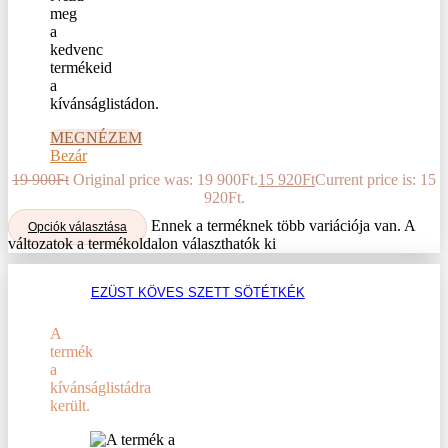
meg
a
kedvenc
termékeid
a
kívánságlistádon.
MEGNÉZEM
Bezár
19 900
Ft
Original price was: 19 900Ft.
15 920
Ft
Current price is: 15
920Ft.
Ennek a terméknek több variációja van. A
Opciók választása
változatok a termékoldalon választhatók ki
EZÜST KÖVES SZETT SÖTÉTKÉK
A
termék
a
kívánságlistádra
került.