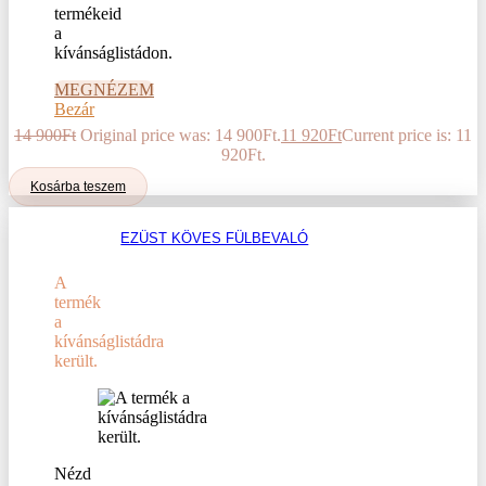
termékeid
a
kívánságlistádon.
MEGNÉZEM
Bezár
14 900
Ft
Original price was: 14 900Ft.
11 920
Ft
Current price is: 11
920Ft.
Kosárba teszem
EZÜST KÖVES FÜLBEVALÓ
A
termék
a
kívánságlistádra
került.
Nézd