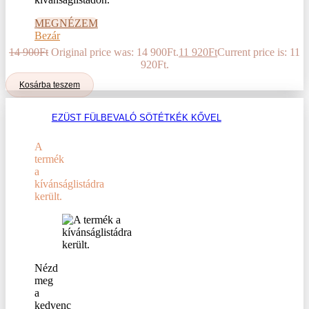
MEGNÉZEM
Bezár
14 900
Ft
Original price was: 14 900Ft.
11 920
Ft
Current price is: 11
920Ft.
Kosárba teszem
EZÜST FÜLBEVALÓ SÖTÉTKÉK KŐVEL
A
termék
a
kívánságlistádra
került.
Nézd
meg
a
kedvenc