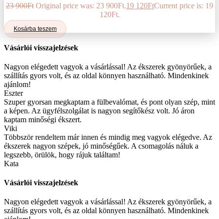
23 900
Ft
Original price was: 23 900Ft.
19 120
Ft
Current price is: 19
120Ft.
Kosárba teszem
Vásárlói visszajelzések
Nagyon elégedett vagyok a vásárlással! Az ékszerek gyönyörűek, a
szállítás gyors volt, és az oldal könnyen használható. Mindenkinek
ajánlom!
Eszter
Szuper gyorsan megkaptam a fülbevalómat, és pont olyan szép, mint
a képen. Az ügyfélszolgálat is nagyon segítőkész volt. Jó áron
kaptam minőségi ékszert.
Viki
Többször rendeltem már innen és mindig meg vagyok elégedve. Az
ékszerek nagyon szépek, jó minőségűek. A csomagolás náluk a
legszebb, örülök, hogy rájuk találtam!
Kata
Vásárlói visszajelzések
Nagyon elégedett vagyok a vásárlással! Az ékszerek gyönyörűek, a
szállítás gyors volt, és az oldal könnyen használható. Mindenkinek