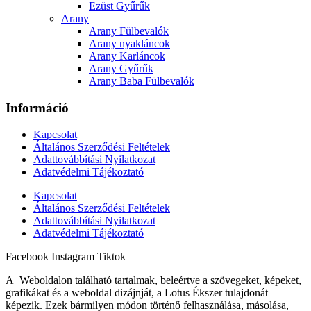
Ezüst Gyűrűk
Arany
Arany Fülbevalók
Arany nyakláncok
Arany Karláncok
Arany Gyűrűk
Arany Baba Fülbevalók
Információ
Kapcsolat
Általános Szerződési Feltételek
Adattovábbítási Nyilatkozat
Adatvédelmi Tájékoztató
Kapcsolat
Általános Szerződési Feltételek
Adattovábbítási Nyilatkozat
Adatvédelmi Tájékoztató
Facebook
Instagram
Tiktok
A Weboldalon található tartalmak, beleértve a szövegeket, képeket,
grafikákat és a weboldal dizájnját, a Lotus Ékszer tulajdonát
képezik. Ezek bármilyen módon történő felhasználása, másolása,