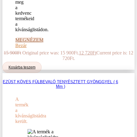
meg
a
kedvenc
termékeid
a
kívánságlistádon.
MEGNÉZEM
Bezár
15 900
Ft
Original price was: 15 900Ft.
12 720
Ft
Current price is: 12
720Ft.
Kosárba teszem
EZÜST KÖVES FÜLBEVALÓ TENYÉSZTETT GYÖNGGYEL ( 6
Mm )
A
termék
a
kívánságlistádra
került.