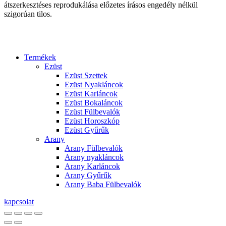
átszerkesztéses reprodukálása előzetes írásos engedély nélkül
szigorúan tilos.
Termékek
Ezüst
Ezüst Szettek
Ezüst Nyakláncok
Ezüst Karláncok
Ezüst Bokaláncok
Ezüst Fülbevalók
Ezüst Horoszkóp
Ezüst Gyűrűk
Arany
Arany Fülbevalók
Arany nyakláncok
Arany Karláncok
Arany Gyűrűk
Arany Baba Fülbevalók
kapcsolat