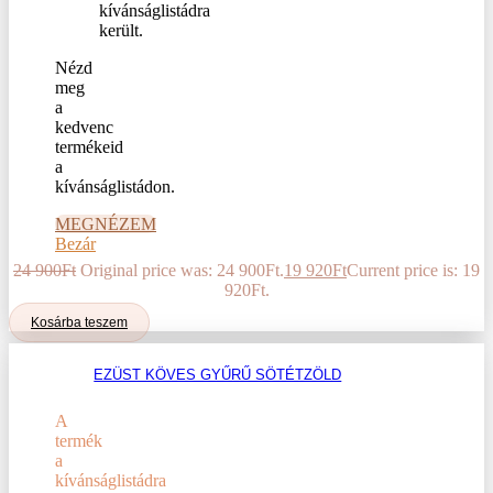
Nézd
meg
a
kedvenc
termékeid
a
kívánságlistádon.
MEGNÉZEM
Bezár
24 900
Ft
Original price was: 24 900Ft.
19 920
Ft
Current price is: 19
920Ft.
Kosárba teszem
EZÜST KÖVES GYŰRŰ SÖTÉTZÖLD
A
termék
a
kívánságlistádra