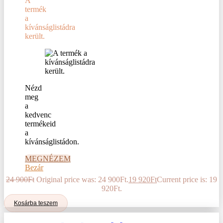
A
termék
a
kívánságlistádra
került.
Nézd
meg
a
kedvenc
termékeid
a
kívánságlistádon.
MEGNÉZEM
Bezár
24 900
Ft
Original price was: 24 900Ft.
19 920
Ft
Current price is: 19
920Ft.
Kosárba teszem