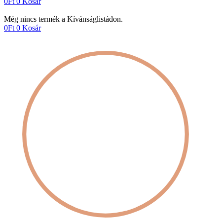
0
Ft
0
Kosár
Még nincs termék a Kívánságlistádon.
0
Ft
0
Kosár