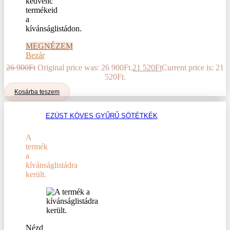
kedvenc
termékeid
a
kívánságlistádon.
MEGNÉZEM
Bezár
26 900
Ft
Original price was: 26 900Ft.
21 520
Ft
Current price is: 21
520Ft.
Kosárba teszem
EZÜST KÖVES GYŰRŰ SÖTÉTKÉK
A
termék
a
kívánságlistádra
került.
Nézd