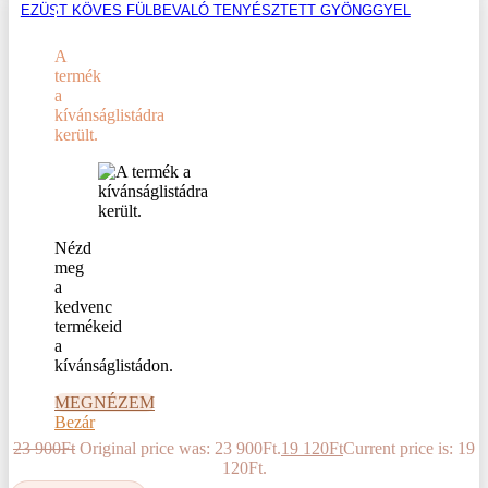
EZÜST KÖVES FÜLBEVALÓ TENYÉSZTETT GYÖNGGYEL
A
termék
a
kívánságlistádra
került.
Nézd
meg
a
kedvenc
termékeid
a
kívánságlistádon.
MEGNÉZEM
Bezár
23 900
Ft
Original price was: 23 900Ft.
19 120
Ft
Current price is: 19
120Ft.