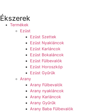
Ékszerek
Termékek
Ezüst
Ezüst Szettek
Ezüst Nyakláncok
Ezüst Karláncok
Ezüst Bokaláncok
Ezüst Fülbevalók
Ezüst Horoszkóp
Ezüst Gyűrűk
Arany
Arany Fülbevalók
Arany nyakláncok
Arany Karláncok
Arany Gyűrűk
Arany Baba Fülbevalók