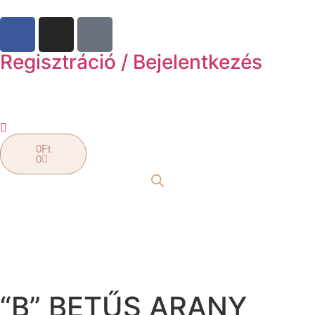
Regisztráció / Bejelentkezés
0
Ft
0
“B” BETŰS ARANY