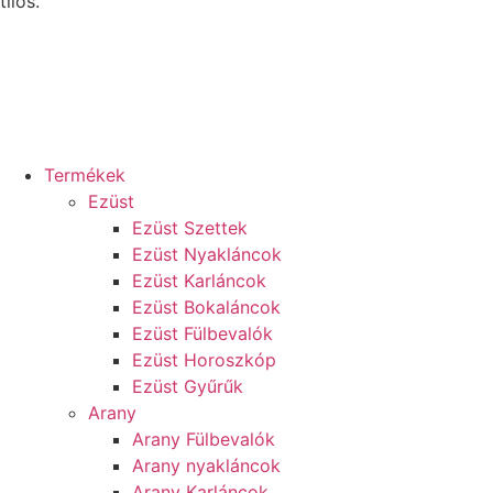
tilos.
Termékek
Ezüst
Ezüst Szettek
Ezüst Nyakláncok
Ezüst Karláncok
Ezüst Bokaláncok
Ezüst Fülbevalók
Ezüst Horoszkóp
Ezüst Gyűrűk
Arany
Arany Fülbevalók
Arany nyakláncok
Arany Karláncok