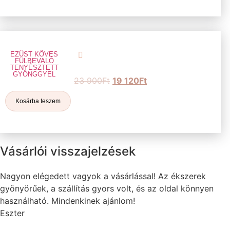
EZÜST KÖVES
FÜLBEVALÓ
TENYÉSZTETT
GYÖNGGYEL
23 900
Ft
19 120
Ft
Kosárba teszem
Vásárlói visszajelzések
Nagyon elégedett vagyok a vásárlással! Az ékszerek
gyönyörűek, a szállítás gyors volt, és az oldal könnyen
használható. Mindenkinek ajánlom!
Eszter