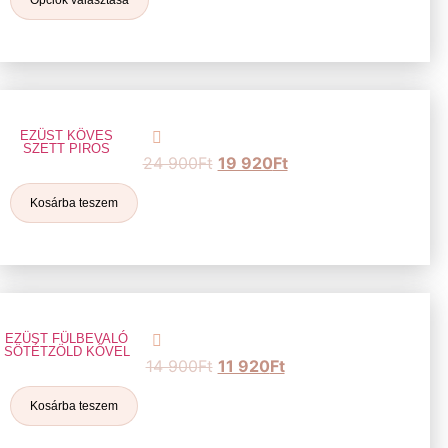
EZÜST KÖVES
SZETT PIROS
24 900
Ft
19 920
Ft
Kosárba teszem
EZÜST FÜLBEVALÓ
SÖTÉTZÖLD KŐVEL
14 900
Ft
11 920
Ft
Kosárba teszem