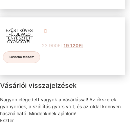
EZÜST KÖVES
FÜLBEVALÓ
TENYÉSZTETT
GYÖNGGYEL
23 900
Ft
19 120
Ft
Kosárba teszem
Vásárlói visszajelzések
Nagyon elégedett vagyok a vásárlással! Az ékszerek
gyönyörűek, a szállítás gyors volt, és az oldal könnyen
használható. Mindenkinek ajánlom!
Eszter