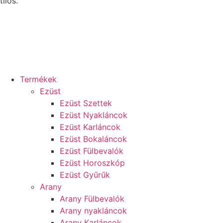
tilos.
Termékek
Ezüst
Ezüst Szettek
Ezüst Nyakláncok
Ezüst Karláncok
Ezüst Bokaláncok
Ezüst Fülbevalók
Ezüst Horoszkóp
Ezüst Gyűrűk
Arany
Arany Fülbevalók
Arany nyakláncok
Arany Karláncok