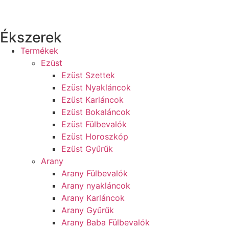
Ékszerek
Termékek
Ezüst
Ezüst Szettek
Ezüst Nyakláncok
Ezüst Karláncok
Ezüst Bokaláncok
Ezüst Fülbevalók
Ezüst Horoszkóp
Ezüst Gyűrűk
Arany
Arany Fülbevalók
Arany nyakláncok
Arany Karláncok
Arany Gyűrűk
Arany Baba Fülbevalók