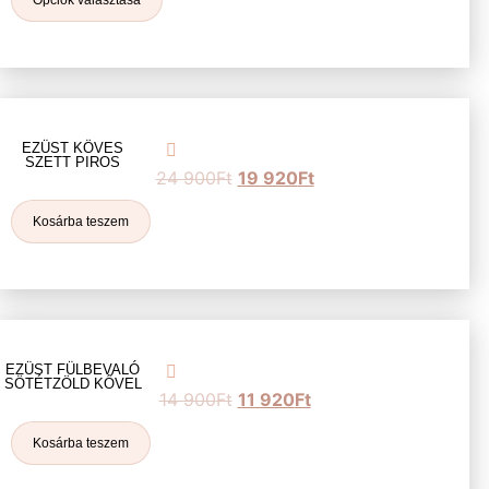
EZÜST KÖVES
SZETT PIROS
24 900
Ft
19 920
Ft
Kosárba teszem
EZÜST FÜLBEVALÓ
SÖTÉTZÖLD KŐVEL
14 900
Ft
11 920
Ft
Kosárba teszem