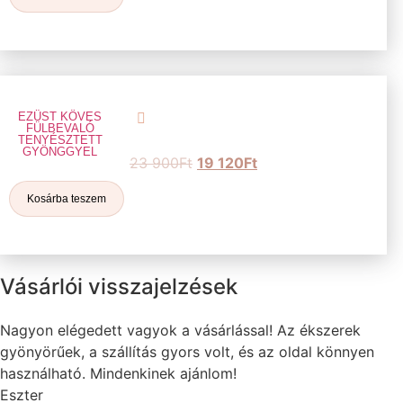
EZÜST KÖVES
FÜLBEVALÓ
TENYÉSZTETT
GYÖNGGYEL
23 900
Ft
19 120
Ft
Kosárba teszem
Vásárlói visszajelzések
Nagyon elégedett vagyok a vásárlással! Az ékszerek
gyönyörűek, a szállítás gyors volt, és az oldal könnyen
használható. Mindenkinek ajánlom!
Eszter