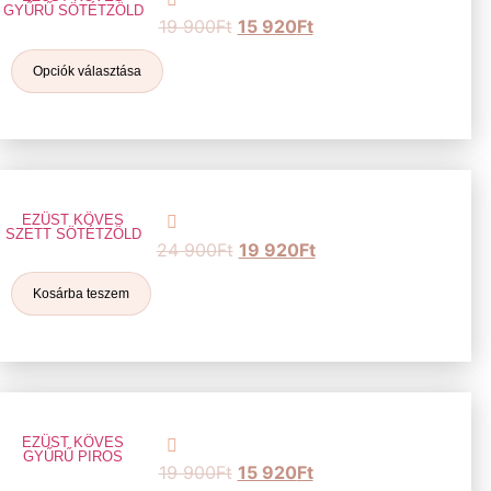
GYŰRŰ SÖTÉTZÖLD
19 900
Ft
15 920
Ft
Opciók választása
EZÜST KÖVES
SZETT SÖTÉTZÖLD
24 900
Ft
19 920
Ft
Kosárba teszem
EZÜST KÖVES
GYŰRŰ PIROS
19 900
Ft
15 920
Ft