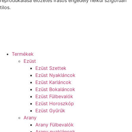
reprodukálása előzetes írásos engedély nélkül szigorúan
tilos.
Termékek
Ezüst
Ezüst Szettek
Ezüst Nyakláncok
Ezüst Karláncok
Ezüst Bokaláncok
Ezüst Fülbevalók
Ezüst Horoszkóp
Ezüst Gyűrűk
Arany
Arany Fülbevalók
Arany nyakláncok