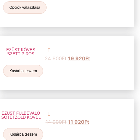
Opciók választása
EZÜST KÖVES
SZETT PIROS
24 900
Ft
19 920
Ft
Kosárba teszem
EZÜST FÜLBEVALÓ
SÖTÉTZÖLD KŐVEL
14 900
Ft
11 920
Ft
Kosárba teszem